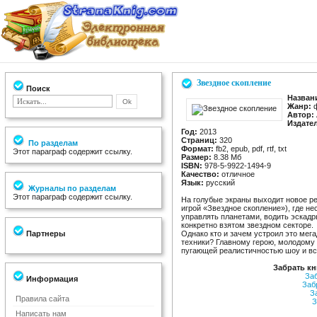
Звездное скопление
Поиск
Назван
Жанр:
ф
Автор:
Издате
Год:
2013
Страниц:
320
По разделам
Формат:
fb2, epub, pdf, rtf, txt
Этот параграф содержит ссылку.
Размер:
8.38 Мб
ISBN:
978-5-9922-1494-9
Качество:
отличное
Язык:
русский
Журналы по разделам
Этот параграф содержит ссылку.
На голубые экраны выходит новое ре
игрой «Звездное скопление»), где н
управлять планетами, водить эскадр
конкретно взятом звездном секторе.
Партнеры
Однако кто и зачем устроил это мег
техники? Главному герою, молодому 
пугающей реалистичностью шоу и вс
Забрать кн
За
Информация
Заб
З
Правила сайта
З
Написать нам