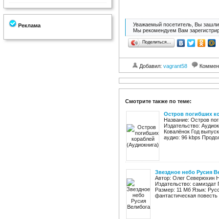
Уважаемый посетитель, Вы зашли 
Реклама
Мы рекомендуем Вам зарегистрир
Поделиться…
Добавил:
vagrant58
Коммен
Смотрите также по теме:
Остров погибших ко
Название: Остров по
Издательство: Аудиок
Ковалёнок Год выпуск
аудио: 96 kbps Продол
Звездное небо Русия В
Автор: Олег Северюхин Н
Издательство: самиздат Г
Размер: 11 Мб Язык: Рус
фантастическая повесть "