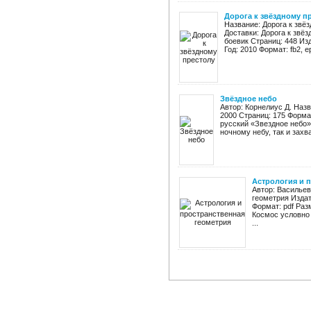
Дорога к звёздному п
Название: Дорога к звё
Доставки: Дорога к звё
боевик Страниц: 448 Из
Год: 2010 Формат: fb2, epub
Звёздное небо
Автор: Корнелиус Д. Наз
2000 Страниц: 175 Форма
русский «Звездное небо»
ночному небу, так и захв
Астрология и 
Автор: Васильев
геометрия Издат
Формат: pdf Раз
Космос условно 
...