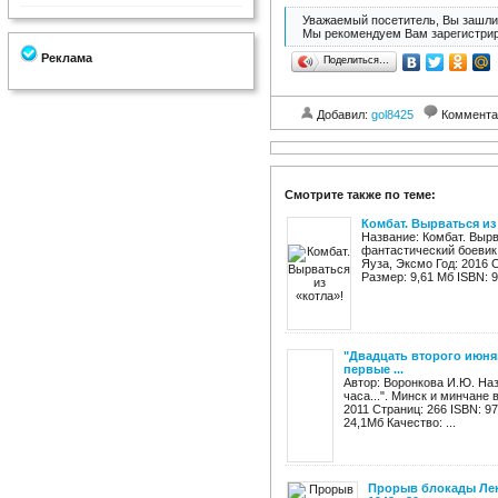
Уважаемый посетитель, Вы зашли 
Мы рекомендуем Вам зарегистрир
Реклама
Поделиться…
Добавил:
gol8425
Коммента
Смотрите также по теме:
Комбат. Вырваться из
Название: Комбат. Вырв
фантастический боевик
Яуза, Эксмо Год: 2016 Ст
Размер: 9,61 Мб ISBN: 9
"Двадцать второго июня,
первые ...
Автор: Воронкова И.Ю. Наз
часа...". Минск и минчане
2011 Страниц: 266 ISBN: 9
24,1Мб Качество: ...
Прорыв блокады Лен