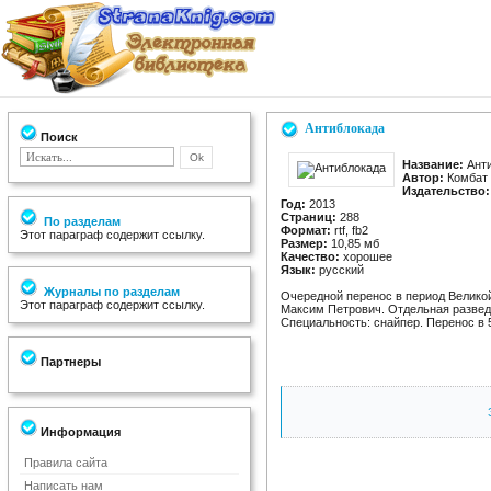
Антиблокада
Поиск
Название:
Анти
Автор:
Комбат
Издательство:
Год:
2013
Страниц:
288
По разделам
Формат:
rtf, fb2
Этот параграф содержит ссылку.
Размер:
10,85 мб
Качество:
хорошее
Язык:
русский
Журналы по разделам
Очередной перенос в период Велико
Этот параграф содержит ссылку.
Максим Петрович. Отдельная развед
Специальность: снайпер. Перенос в 5
Партнеры
Информация
Правила сайта
Написать нам