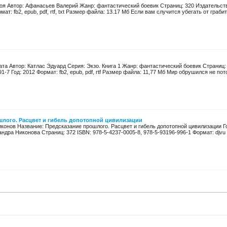
коя Автор: Афанасьев Валерий Жанр: фантастический боевик Страниц: 320 Издательств
мат: fb2, epub, pdf, rtf, txt Размер файла: 13.17 Мб Если вам случится убегать от грабите
ата Автор: Катлас Эдуард Серия: Экзо. Книга 1 Жанр: фантастический боевик Страниц:
1-7 Год: 2012 Формат: fb2, epub, pdf, rtf Размер файла: 11,77 Мб Мир обрушился не потом
шлого. Расцвет и гибель допотопной цивилизации
конов Название: Предсказание прошлого. Расцвет и гибель допотопной цивилизации Го
андра Никонова Страниц: 372 ISBN: 978-5-4237-0005-8, 978-5-93196-996-1 Формат: djvu Р