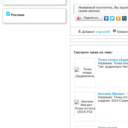
Уважаемый посетитель, Вы зашли
своим именем.
Реклама
Поделиться…
Добавил:
vagrant58
Коммен
Смотрите также по теме:
Точка опоры (Ауди
Название: Точка оп
Тип: аудиокнига Чит
Анечкин Михаил - Т
Название: Точка от
издания: 2014 Стран
Точка покоя