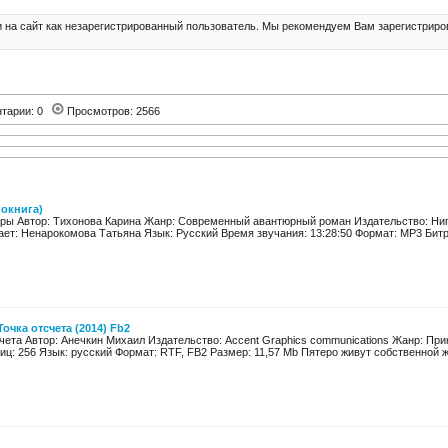
 на сайт как незарегистрированный пользователь. Мы рекомендуем Вам зарегистриров
тарии: 0
Просмотров: 2566
окнига)
оры Автор: Тихонова Карина Жанр: Современный авантюрный роман Издательство: Ниг
ает: Ненарокомова Татьяна Язык: Русский Время звучания: 13:28:50 Формат: MP3 Битрей
очка отсчета (2014) Fb2
счета Автор: Анечкин Михаил Издательство: Accent Graphics communications Жанр: Пр
иц: 256 Язык: русский Формат: RTF, FB2 Размер: 11,57 Mb Пятеро живут собственной жи