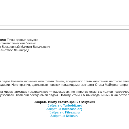
ние:
Точка зрения закуски
фантастический боевик
:
Бескровный Максим Витальевич
ельство:
Ленинград
 рядов боевого космического флота Земли, предлагают стать капитаном частного зве
едиции. Но открытия, сделанные новыми товарищами, заставят Стива Майкрофта прин
им мирам армадами захватчиков — насекомых, но и против скрытых хозяев человечес
дозревали. Хотя они всегда были рядом. Потому что мы были созданы ими в качестве з
Забрать книгу «Точка зрения закуски»
Забрать с
Turbobit.net
Забрать с
Borncash.org
Забрать с
Filesxx.ru
Забрать с
Dfiles.ru