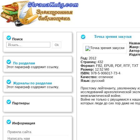
Точка зрения закуски
Поиск
Назва
Жанр:
Автор
Издат
Год:
2012
Страниц:
432
По разделам
Формат:
FB2, EPUB, PDF, RTF, TXT
Этот параграф содержит ссылку.
Размер:
12.52 Мб
ISBN:
978-5-906017-73-4
Качество:
отличное
Язык:
русский
Журналы по разделам
Этот параграф содержит ссылку.
Простому лейтенанту, уволенному из
исследований археологической эксп
межгалактической войне.
Войне не только с рвущимися к наш
Партнеры
которых люди до сих пор даже не по
Информация
Правила сайта
Написать нам