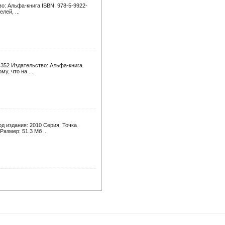
о: Альфа-книга ISBN: 978-5-9922-
лей, ...
 352 Издательство: Альфа-книга
у, что на ...
д издания: 2010 Серия: Точка
азмер: 51.3 Мб ...