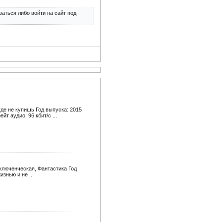
аться либо войти на сайт под
де не купишь Год выпуска: 2015
т аудио: 96 кбит/c ...
иключенческая, Фантастика Год
знью и не ...