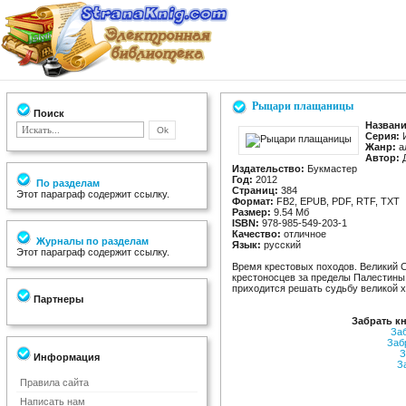
Рыцари плащаницы
Поиск
Названи
Серия:
И
Жанр:
а
Автор:
Д
Издательство:
Букмастер
Год:
2012
По разделам
Страниц:
384
Этот параграф содержит ссылку.
Формат:
FB2, EPUB, PDF, RTF, TXT
Размер:
9.54 Мб
ISBN:
978-985-549-203-1
Качество:
отличное
Журналы по разделам
Язык:
русский
Этот параграф содержит ссылку.
Время крестовых походов. Великий 
крестоносцев за пределы Палестины.
приходится решать судьбу великой 
Партнеры
Забрать к
За
Заб
З
Информация
З
Правила сайта
Написать нам