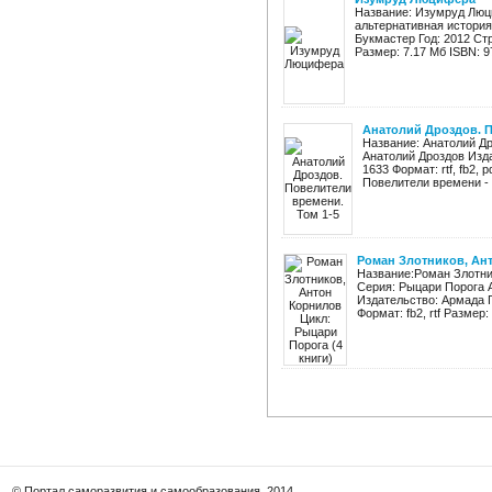
Название: Изумруд Люц
альтернативная история
Букмастер Год: 2012 Ст
Размер: 7.17 Мб ISBN: 97
Анатолий Дроздов. П
Название: Анатолий Др
Анатолий Дроздов Изда
1633 Формат: rtf, fb2,
Повелители времени - 
Роман Злотников, Ант
Название:Роман Злотник
Серия: Рыцари Порога 
Издательство: Армада Го
Формат: fb2, rtf Размер: 
© Портал саморазвития и самообразования, 2014