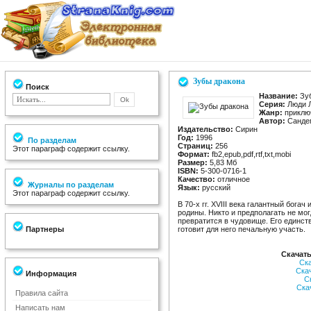
Зубы дракона
Поиск
Название:
Зуб
Серия:
Люди Л
Жанр:
приклю
Автор:
Санде
Издательство:
Сирин
Год:
1996
По разделам
Страниц:
256
Этот параграф содержит ссылку.
Формат:
fb2,epub,pdf,rtf,txt,mobi
Размер:
5,83 Мб
ISBN:
5-300-0716-1
Качество:
отличное
Журналы по разделам
Язык:
русский
Этот параграф содержит ссылку.
В 70-х гг. XVIII века галантный бога
родины. Никто и предполагать не мог
превратится в чудовище. Его единст
Партнеры
готовит для него печальную участь.
Скачать
Ск
Ска
Информация
С
Ска
Правила сайта
Написать нам