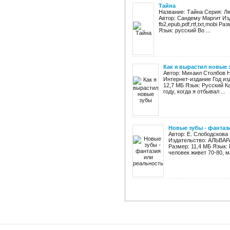
Тайна
Название: Тайна Серия: Л
Автор: Сандему Маргит Из
fb2,epub,pdf,rtf,txt,mobi Р
Язык: русский Во ...
Как я вырастил новые 
Автор: Михаил Столбов Н
Интернет-издание Год из
12,7 МБ Язык: Русский К
году, когда я отбывал ...
Новые зубы - фантаз
Автор: Е. Слободскова
Издательство: АЛЬВАРА
Размер: 11,4 МБ Язык:
человек живет 70-80, м