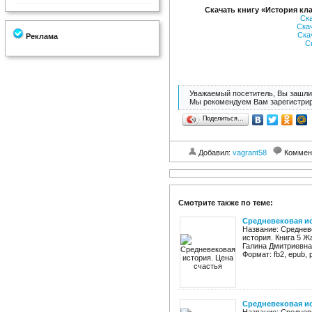
Скачать книгу «История кл
Ск
Ска
Ска
Реклама
С
Уважаемый посетитель, Вы зашли 
Мы рекомендуем Вам зарегистрир
Поделиться…
Добавил:
vagrant58
Коммен
Смотрите также по теме:
Средневековая ис
Название: Среднев
история. Книга 5 Ж
Галина Дмитриевна 
Формат: fb2, epub, pd
Средневековая ис