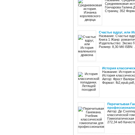
Название: Среднев
Средневековая ист
Гончарова Галина 
Страниц: 352 Формат:
Счастье вдруг, или 
Название: Счастье вдр
Книга 1 Жанр: романти
Издательство: Эксмо Год
Размер: 8,30 Мб ISBN: .
История классичес
Название: История к
История классическо
Автор: Фрост Валери
Формат: fb2,epub,pdf,r
Перечитывая Га
профессионало
Автор: Де Схеппе
классической гом
Гомеопатическая к
272,34 мб Качеств