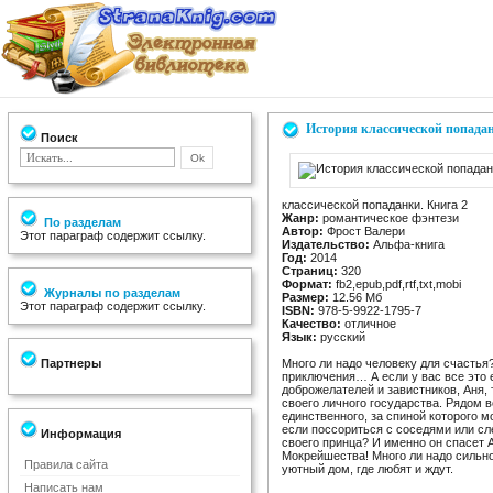
История классической попада
Поиск
классической попаданки. Книга 2
Жанр:
романтическое фэнтези
По разделам
Автор:
Фрост Валери
Этот параграф содержит ссылку.
Издательство:
Альфа-книга
Год:
2014
Страниц:
320
Формат:
fb2,epub,pdf,rtf,txt,mobi
Журналы по разделам
Размер:
12.56 Мб
Этот параграф содержит ссылку.
ISBN:
978-5-9922-1795-7
Качество:
отличное
Язык:
русский
Партнеры
Много ли надо человеку для счастья
приключения… А если у вас все это 
доброжелателей и завистников, Аня,
своего личного государства. Рядом в
единственного, за спиной которого м
если поссориться с соседями или сл
Информация
своего принца? И именно он спасет А
Мокрейшества! Много ли надо сильно
Правила сайта
уютный дом, где любят и ждут.
Написать нам