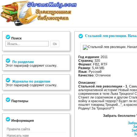
Стальной лев рволюции. Нача
Поиск
Год издания
: 2011
Страниц
: 320
По разделам
Формат
: FB2, RTF
Этот параграф содержит ссылку.
Размер
: 5,44 МБ
Язык
: Русский
Качество
: Отличное
Журналы по разделам
Описание
:
Этот параграф содержит ссылку.
Стальной лев революции - 1
. Сам
альтернативной истории! Новый пово
современник в теле Льва Троцкого! 
Станет ли соратником и другом Стал
Партнеры
войну и красный террор? Будет ли в
пошлет товарищ Троцкий...", а красн
Родину! За Троцкого!"?
Забрать бесплатно
Информация
Забра
За
Правила сайта
Заб
З
Написать нам