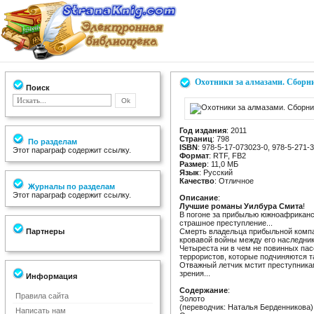
Охотники за алмазами. Сборн
Поиск
Год издания
: 2011
Страниц
: 798
По разделам
ISBN
: 978-5-17-073023-0, 978-5-271-
Этот параграф содержит ссылку.
Формат
: RTF, FB2
Размер
: 11,0 МБ
Язык
: Русский
Качество
: Отличное
Журналы по разделам
Этот параграф содержит ссылку.
Описание
:
Лучшие романы Уилбура Смита
!
В погоне за прибылью южноафриканс
страшное преступление...
Партнеры
Смерть владельца прибыльной компа
кровавой войны между его наследник
Четыреста ни в чем не повинных пас
террористов, которые подчиняются т
Отважный летчик мстит преступника
зрения...
Информация
Содержание
:
Правила сайта
Золото
(переводчик: Наталья Берденникова) 
Написать нам