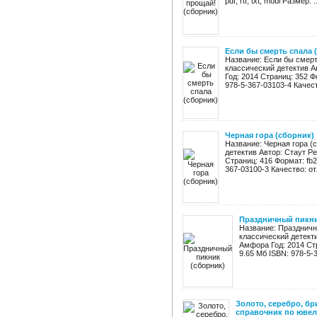
pdf, rtf, txt, mobi Размер: ..
Если бы смерть спала 
Название: Если бы смерт
классический детектив А
Год: 2014 Страниц: 352 Фо
978-5-367-03103-4 Качеств
Черная гора (сборник)
Название: Черная гора (
детектив Автор: Стаут Р
Страниц: 416 Формат: fb2,
367-03100-3 Качество: от
Праздничный пикни
Название: Праздничн
классический детект
Амфора Год: 2014 Стра
9.65 Мб ISBN: 978-5-3
Золото, серебро, бр
справочник по ювели