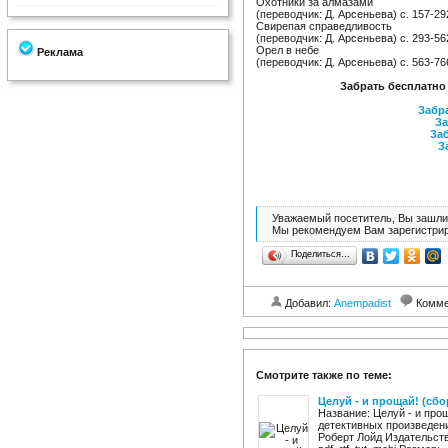
Охотники за алмазами
(переводчик: Д. Арсеньева) c. 157-29
Свирепая справедливость
(переводчик: Д. Арсеньева) c. 293-56
Орел в небе
Реклама
(переводчик: Д. Арсеньева) c. 563-76
Забрать бесплатно
Забра
За
Заб
З
Уважаемый посетитель, Вы зашли 
Мы рекомендуем Вам зарегистрир
Поделиться…
Добавил:
Anempadist
Комме
Смотрите также по теме:
Целуй - и прощай! (сбо
Название: Целуй - и прощ
детективных произведени
Роберт Лойд Издательство