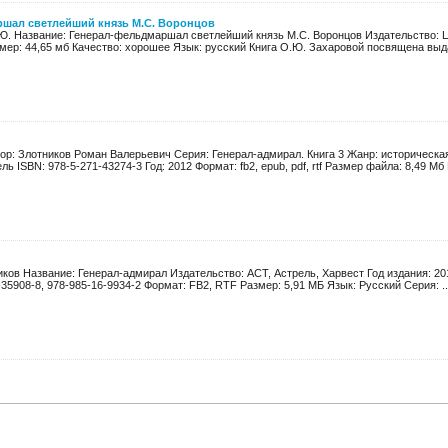
шал светлейший князь М.С. Воронцов
Ю. Название: Генерал-фельдмаршал светлейший князь М.С. Воронцов Издательство: Ц
змер: 44,65 мб Качество: хорошее Язык: русский Книга О.Ю. Захаровой посвящена вы
тор: Злотников Роман Валерьевич Серия: Генерал-адмирал. Книга 3 Жанр: историческа
ь ISBN: 978-5-271-43274-3 Год: 2012 Формат: fb2, epub, pdf, rtf Размер файла: 8,49 Мб 
ков Название: Генерал-адмирал Издательство: АСТ, Астрель, Харвест Год издания: 201
-35908-8, 978-985-16-9934-2 Формат: FB2, RTF Размер: 5,91 МБ Язык: Русский Серия: ..