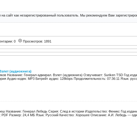
 на сайт как незарегистрированный пользователь. Мы рекомендуем Вам зарегистриров
ентарии: 0
Просмотров: 1891
Взлет (аудиокнига)
ков Название: Генерал-адмирал. Взлет (аудиокнига) Озвучивает: Suriken TSD Год изда
рия Аудио кодек: MP3 Битрейт аудио: 128kbps Продолжительность: 07:36:11 Язык: русск
еш Название: Генерал Лебедь Серия: След в истории Издательство: Феникс Год издания:
 PDF Размер: 24,4 МБ Язык: Русский Качество: Хорошее Описание: А.И. Лебедь — один