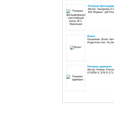
Генерал-фельдмар
Автор: Захарова О.
455 Формат: pdf Ра
Взлет
Название: Взлет Ав
Издательство: Астрел
Генерал-адмирал
Автор: Роман Злотни
074258-5, 978-5-271