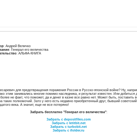
ор
: Андрей Величко
вание
: Генерал его величества
ательство
: АЛЬФА-КНИГА
цесаревич для предотвращения поражения России в Русско-японской войне? Ну, напри
нако этим занимались многие помимо наследника, и результат известен. Или добиться
более не факт, что поможет, да и денег в казне все равно нет. Может быть, поставить
вича таких полномочий. Зато у него есть недавно приобретенный друг, бывший советски
цатого века. А значит, еще не все потеряно!
Забрать бесплатно "Генерал его величества"
:
Забрать с depositfiles.com
Забрать с letitbit.net
Забрать с turbobit.net
Забрать с ifolder.ru