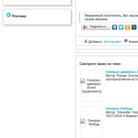
Уважаемый посетитель, Вы зашли
Реклама
своим именем.
Поделиться…
Добавил:
Anempadist
Комм
Смотрите также по теме:
Генерал-адмирал. 
Автор: Роман Злотни
альтернативная исто
Генерал Лебедь
Автор: Элизабет Хер
7027-0416-9 Формат: