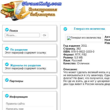
Генерал его величества
Поиск
Авт
Наз
Изд
Год издания
: 2011
Страниц
: 382
По разделам
ISBN
: 978-5-9922-1033-0
Этот параграф содержит ссылку.
Формат
: RTF, FB2
Размер
: 5,5 МБ
Язык
: Русский
Качество
: Отличное
Журналы по разделам
Этот параграф содержит ссылку.
Описание
:
Что может сделать великий князь и 
не ввязываться в эту авантюру. Од
флота? Не факт, что получится, еще 
Партнеры
Но где их взять, да и нет у цесаре
два года живет в России начала двад
Информация
Правила сайта
Написать нам