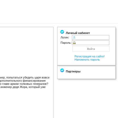
Личный кабинет
Логин:
Пароль:
Регистрация на сайте!
Напомнить пароль
Партнеры
мер, попытаться убедить царя вовсе
 дополнительного финансирования
 во главе армии толковых генералов?
й инженер дядя Жора, который уже