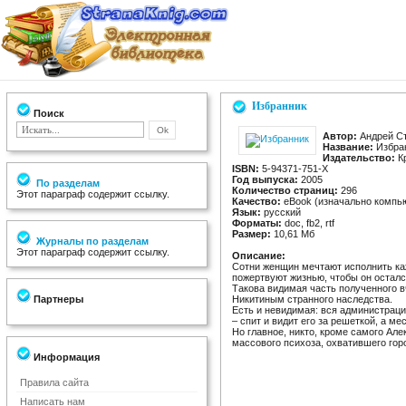
Избранник
Поиск
Автор:
Андрей С
Название:
Избра
Издательство:
К
ISBN:
5-94371-751-X
Год выпуска:
2005
По разделам
Количество страниц:
296
Этот параграф содержит ссылку.
Качество:
eBook (изначально компь
Язык:
русский
Форматы:
doc, fb2, rtf
Размер:
10,61 Мб
Журналы по разделам
Этот параграф содержит ссылку.
Описание:
Сотни женщин мечтают исполнить каж
пожертвуют жизнью, чтобы он осталс
Такова видимая часть полученного
Партнеры
Никитиным странного наследства.
Есть и невидимая: вся администраци
– спит и видит его за решеткой, а м
Но главное, никто, кроме самого Але
массового психоза, охватившего горо
Информация
Правила сайта
Написать нам