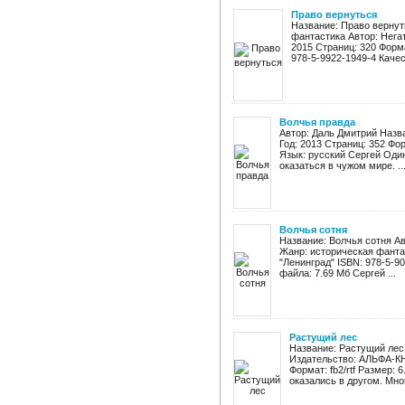
Право вернуться
Название: Право вернут
фантастика Автор: Нега
2015 Страниц: 320 Формат
978-5-9922-1949-4 Качест
Волчья правда
Автор: Даль Дмитрий Назв
Год: 2013 Страниц: 352 Фор
Язык: русский Сергей Один
оказаться в чужом мире. ..
Волчья сотня
Название: Волчья сотня Ав
Жанр: историческая фанта
"Ленинград" ISBN: 978-5-906
файла: 7.69 Мб Сергей ...
Растущий лес
Название: Растущий лес
Издательство: АЛЬФА-КН
Формат: fb2/rtf Размер:
оказались в другом. Мног