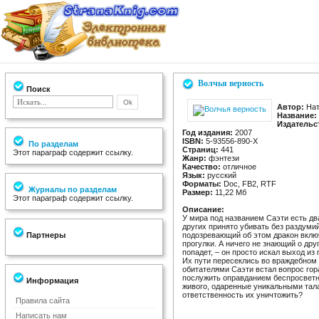
Волчья верность
Поиск
Автор:
Нат
Название:
Издательс
Год издания:
2007
ISBN:
5-93556-890-X
По разделам
Страниц:
441
Этот параграф содержит ссылку.
Жанр:
фэнтези
Качество:
отличное
Язык:
русский
Форматы:
Doc, FB2, RTF
Журналы по разделам
Размер:
11,22 Мб
Этот параграф содержит ссылку.
Описание:
У мира под названием Саэти есть дв
других принято убивать без раздуми
Партнеры
подозревающий об этом дракон вклю
прогулки. А ничего не знающий о дру
попадет, – он просто искал выход из
Их пути пересеклись во враждебном 
обитателями Саэти встал вопрос гор
послужить оправданием беспросветн
Информация
живого, одаренные уникальными тала
ответственность их уничтожить?
Правила сайта
Написать нам