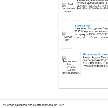
Александровская Елена 
Досуга» Год: 2013 Страниц
Мб ISBN: 978-966-14-5580-
Выхода нет
Название: Выхода нет Авт
2033 Жанр: постапокалипс
литература ISBN: 978-5-903
epub, pdf, rtf Размер файла:
Многослов-1: Книг
Автор: Андрей Макс
разговаривать Издат
448 ISBN: 978-5-911
Русский Качество: О
© Портал саморазвития и самообразования, 2014