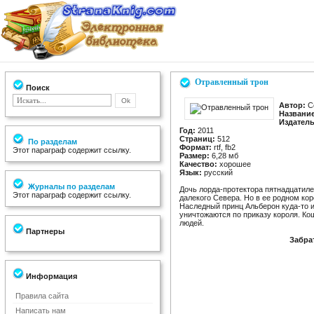
Отравленный трон
Поиск
Автор:
С
Название
Издатель
Год:
2011
Страниц:
512
По разделам
Формат:
rtf, fb2
Этот параграф содержит ссылку.
Размер:
6,28 мб
Качество:
хорошее
Язык:
русский
Журналы по разделам
Дочь лорда-протектора пятнадцатиле
Этот параграф содержит ссылку.
далекого Севера. Но в ее родном кор
Наследный принц Альберон куда-то и
уничтожаются по приказу короля. Ко
людей.
Партнеры
Забра
Информация
Правила сайта
Написать нам