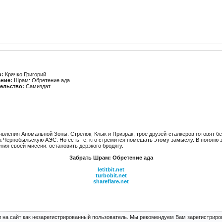
р:
Крячко Григорий
ание:
Шрам: Обретение ада
ельство:
Самиздат
явления Аномальной Зоны. Стрелок, Клык и Призрак, трое друзей-сталкеров готовят 
на Чернобыльскую АЭС. Но есть те, кто стремится помешать этому замыслу. В погоню 
ния своей миссии: остановить дерзкого бродягу.
Забрать Шрам: Обретение ада
letitbit.net
turbobit.net
shareflare.net
 на сайт как незарегистрированный пользователь. Мы рекомендуем Вам зарегистриров