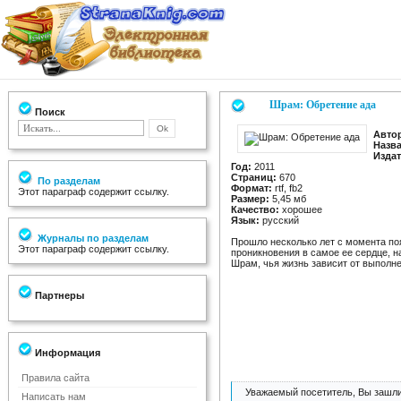
Шрам: Обретение ада
Поиск
Авто
Назв
Издат
Год:
2011
Страниц:
670
По разделам
Формат:
rtf, fb2
Этот параграф содержит ссылку.
Размер:
5,45 мб
Качество:
хорошее
Язык:
русский
Журналы по разделам
Прошло несколько лет с момента по
Этот параграф содержит ссылку.
проникновения в самое ее сердце, 
Шрам, чья жизнь зависит от выполне
Партнеры
Информация
Правила сайта
Уважаемый посетитель, Вы зашли
Написать нам