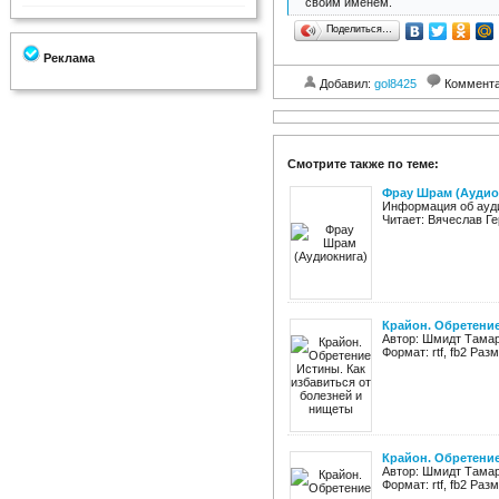
своим именем.
Поделиться…
Реклама
Добавил:
gol8425
Коммент
Смотрите также по теме:
Фрау Шрам (Аудио
Информация об ауди
Читает: Вячеслав Ге
Крайон. Обретение
Автор: Шмидт Тамар
Формат: rtf, fb2 Ра
Крайон. Обретение 
Автор: Шмидт Тамара
Формат: rtf, fb2 Ра