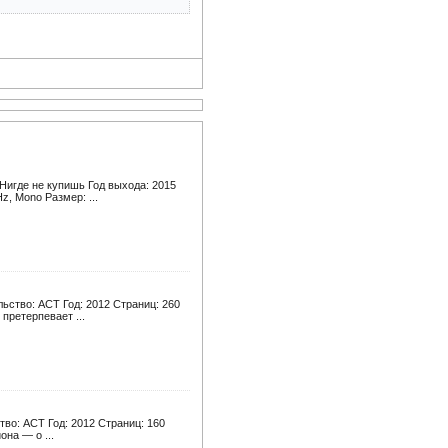
игде не купишь Год выхода: 2015
z, Mono Размер: ...
ьство: АСТ Год: 2012 Страниц: 260
претерпевает ...
тво: АСТ Год: 2012 Страниц: 160
на — о ...