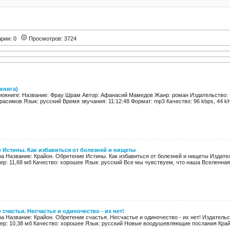
арии: 0
Просмотров: 3724
книга)
окниге: Название: Фрау Шрам Автор: Афанасий Мамедов Жанр: роман Издательство: Н
расимов Язык: русский Время звучания: 11:12:48 Формат: mp3 Качество: 96 kbps, 44 kH
 Истины. Как избавиться от болезней и нищеты
а Название: Крайон. Обретение Истины. Как избавиться от болезней и нищеты Издател
змер: 11,68 мб Качество: хорошее Язык: русский Все мы чувствуем, что наша Вселенная 
счастья. Несчастье и одиночество - их нет!
 Название: Крайон. Обретение счастья. Несчастье и одиночество - их нет! Издательс
змер: 10,38 мб Качество: хорошее Язык: русский Новые воодушевляющие послания Крайо