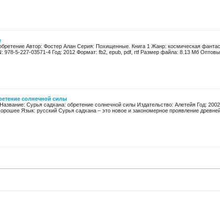
е
 обретение Автор: Фостер Алан Серия: Похищенные. Книга 1 Жанр: космическая фантас
978-5-227-03571-4 Год: 2012 Формат: fb2, epub, pdf, rtf Размер файла: 8.13 Мб Оптовый
бретение солнечной силы
Название: Сурья садхана: обретение солнечной силы Издательство: Алетейя Год: 2002
хорошее Язык: русский Сурья садхана – это новое и закономерное проявление древней 