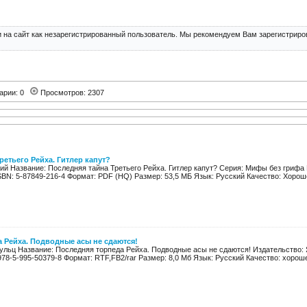
 на сайт как незарегистрированный пользователь. Мы рекомендуем Вам зарегистриров
арии: 0
Просмотров: 2307
ретьего Рейха. Гитлер капут?
ий Название: Последняя тайна Третьего Рейха. Гитлер капут? Серия: Мифы без грифа 
SBN: 5-87849-216-4 Формат: PDF (HQ) Размер: 53,5 МБ Язык: Русский Качество: Хороше
 Рейха. Подводные асы не сдаются!
ульц Название: Последняя торпеда Рейха. Подводные асы не сдаются! Издательство: 
978-5-995-50379-8 Формат: RTF,FB2/rar Размер: 8,0 Мб Язык: Русский Качество: хорош