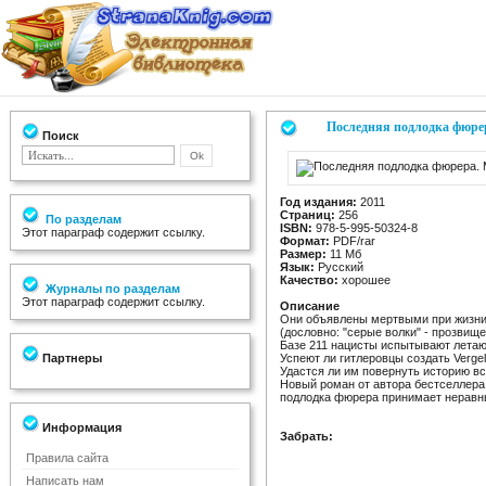
Последняя подлодка фюре
Поиск
Год издания:
2011
Страниц:
256
По разделам
ISBN:
978-5-995-50324-8
Этот параграф содержит ссылку.
Формат:
PDF/rar
Размер:
11 Мб
Язык:
Русский
Качество:
хорошее
Журналы по разделам
Этот параграф содержит ссылку.
Описание
Они объявлены мертвыми при жизни.
(дословно: "серые волки" - прозвищ
Базе 211 нацисты испытывают летаю
Партнеры
Успеют ли гитлеровцы создать Verge
Удастся ли им повернуть историю в
Новый роман от автора бестселлера 
подлодка фюрера принимает неравн
Информация
Забрать:
Правила сайта
Написать нам