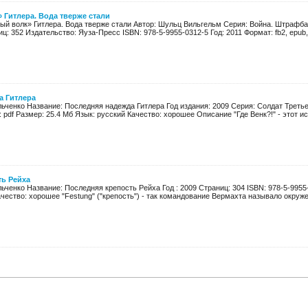
Гитлера. Вода тверже стали
ый волк» Гитлера. Вода тверже стали Автор: Шульц Вильгельм Серия: Война. Штрафба
 352 Издательство: Яуза-Пресс ISBN: 978-5-9955-0312-5 Год: 2011 Формат: fb2, epub, pdf
а Гитлера
ьченко Название: Последняя надежда Гитлера Год издания: 2009 Серия: Солдат Третье
 pdf Размер: 25.4 Мб Язык: русский Качество: хорошее Описание "Где Венк?!" - этот ис
ть Рейха
ьченко Название: Последняя крепость Рейха Год : 2009 Страниц: 304 ISBN: 978-5-9955-
чество: хорошее "Festung" ("крепость") - так командование Вермахта называло окруже