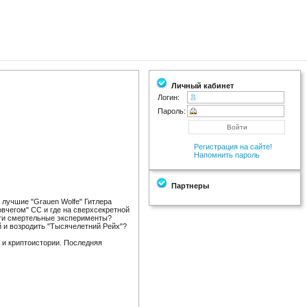
Личный кабинет
Логин:
Пароль:
Регистрация на сайте!
Напомнить пароль
Партнеры
 лучшие "Grauen Wolfe" Гитлера
овчегом" СС и где на сверхсекретной
эти смертельные эксперименты?
й и возродить "Тысячелетний Рейх"?
 и криптоистории. Последняя