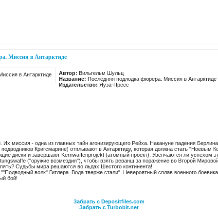
ра. Миссия в Антарктиде
Автор:
Вильгельм Шульц
Название:
Последняя подлодка фюрера. Миссия в Антарктиде
Издательство:
Яуза-Пресс
 Их миссия - одна из главных тайн агонизирующего Рейха. Накануне падения Берлина
е подводников Кригсмарине) отплывают в Антарктиду, которая должна стать "Ноевым К
щие диски и завершают Kernwaffenprojekt (атомный проект). Увенчаются ли успехом 
ltungswaffe ("оружие возмездия"), чтобы взять реванш за поражение во Второй Мирово
спять? Судьбы мира решаются во льдах Шестого континента!
""Подводный волк" Гитлера. Вода тверже стали". Невероятный сплав военного боевика
ый бой!
Забрать с Depositfiles.com
Забрать с Turbobit.net