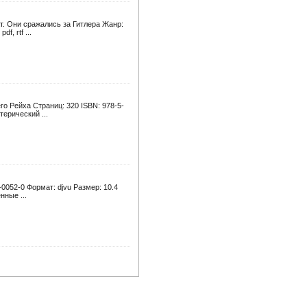
т. Они сражались за Гитлера Жанр:
, rtf ...
го Рейха Страниц: 320 ISBN: 978-5-
терический ...
0052-0 Формат: djvu Размер: 10.4
нные ...