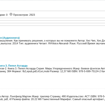
арии: 0
Просмотров: 2923
 (Аудиокнига)
мышления. Как принимать решения, о которых вы не пожалеете Автор: Хиз Чип, Хиз Д
 выпуска: 2014 Тип: аудиокнига Читает: RHVoice Alexandr Язык: Русский Время звучания:
нига 3. Пепел Асгарда
огов-2. Книга 3. Пепел Асгарда Серия: Миры Упорядоченного Жанр: боевое фэнтези Ав
ниц: 384 Формат: fb2,epub,pdf,rtf,txt,mobi Размер: 12,37 Мб ISBN: 978-5-699-75124-2 Кач
 Автор: Лэнгфилд Мартин Жанр: триллер Страниц: 480 Издательство: ACT ISBN: 978-5-1
pub, pdf, rtf Размер файла: 20.22 Мб Таинственный Марифат. Самый опасный артефакт д