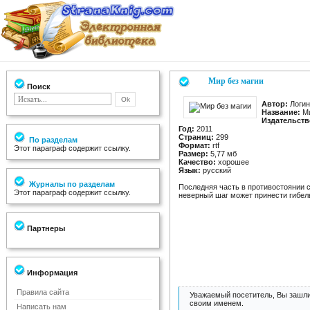
Мир без магии
Поиск
Автор:
Логин
Название:
Ми
Издательств
Год:
2011
Страниц:
299
По разделам
Формат:
rtf
Этот параграф содержит ссылку.
Размер:
5,77 мб
Качество:
хорошее
Язык:
русский
Журналы по разделам
Последняя часть в противостоянии с
Этот параграф содержит ссылку.
неверный шаг может принести гибель 
Партнеры
Информация
Правила сайта
Уважаемый посетитель, Вы зашли
своим именем.
Написать нам