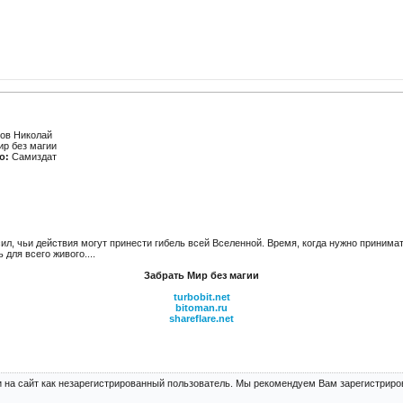
ов Николай
р без магии
о:
Самиздат
ил, чьи действия могут принести гибель всей Вселенной. Время, когда нужно принима
для всего живого....
Забрать Мир без магии
turbobit.net
bitoman.ru
shareflare.net
 на сайт как незарегистрированный пользователь. Мы рекомендуем Вам зарегистриров