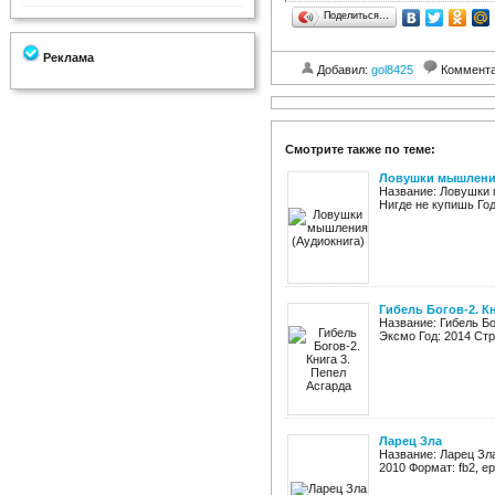
Поделиться…
Реклама
Добавил:
gol8425
Коммент
Смотрите также по теме:
Ловушки мышления
Название: Ловушки 
Нигде не купишь Год
Гибель Богов-2. К
Название: Гибель Б
Эксмо Год: 2014 Стра
Ларец Зла
Название: Ларец Зла
2010 Формат: fb2, e