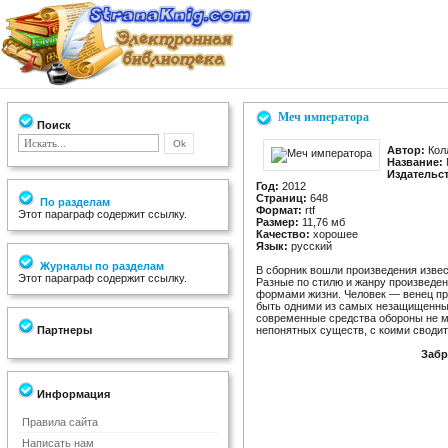
Меч императора
Поиск
Автор:
Кол
Название:
Издательс
Год:
2012
Страниц:
648
По разделам
Формат:
rtf
Этот параграф содержит ссылку.
Размер:
11,76 мб
Качество:
хорошее
Язык:
русский
Журналы по разделам
В сборник вошли произведения изве
Этот параграф содержит ссылку.
Разные по стилю и жанру произведе
формами жизни. Человек — венец пр
быть одними из самых незащищенных
современные средства обороны не м
Партнеры
непонятных существ, с коими своди
Забр
Информация
Правила сайта
Написать нам