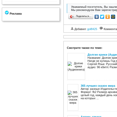
Уважаемый посетитель, Вы зашли 
Мы рекомендуем Вам зарегистрир
Реклама
Поделиться…
Добавил:
gol8425
Коммента
Смотрите также по теме:
Долгие крики (Ауди
Название: Долгие кри
Нигде не купишь Год 
Сергей Язык: Русский
аудио: 96 кбит/c Разме
365 лучших сказок мира
Автор: разные Издательств
Формат: fb2 Размер архив
целый год, каждый день но
на которых ...
Алтарь страха