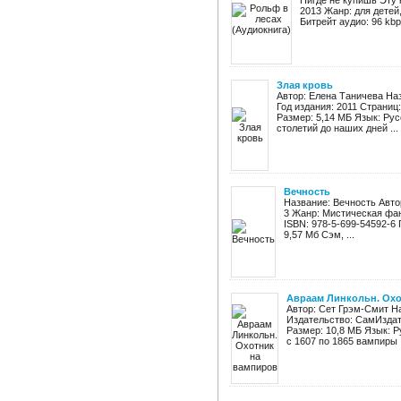
Нигде не купишь Эту 
2013 Жанр: для детей
Битрейт аудио: 96 kbp
Злая кровь
Автор: Елена Таничева На
Год издания: 2011 Страниц
Размер: 5,14 МБ Язык: Ру
столетий до наших дней ...
Вечность
Название: Вечность Авто
3 Жанр: Мистическая фан
ISBN: 978-5-699-54592-6 Г
9,57 Мб Сэм, ...
Авраам Линкольн. Охо
Автор: Сет Грэм-Смит Н
Издательство: СамИздат 
Размер: 10,8 МБ Язык: Р
с 1607 по 1865 вампиры .