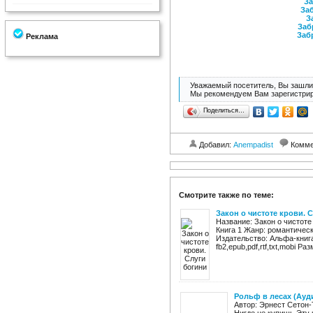
За
Заб
З
Заб
Заб
Реклама
Уважаемый посетитель, Вы зашли 
Мы рекомендуем Вам зарегистрир
Поделиться…
Добавил:
Anempadist
Комме
Смотрите также по теме:
Закон о чистоте крови. 
Название: Закон о чистоте 
Книга 1 Жанр: романтичес
Издательство: Альфа-книга
fb2,epub,pdf,rtf,txt,mobi Раз
Рольф в лесах (Ауд
Автор: Эрнест Сетон-