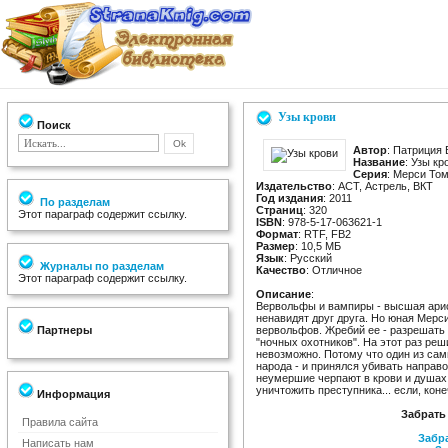
Узы крови
Поиск
Автор
: Патриция 
Название
: Узы кр
Серия
: Мерси То
Издательство
: АСТ, Астрель, ВКТ
Год издания
: 2011
По разделам
Страниц
: 320
Этот параграф содержит ссылку.
ISBN
: 978-5-17-063621-1
Формат
: RTF, FB2
Размер
: 10,5 МБ
Язык
: Русский
Журналы по разделам
Качество
: Отличное
Этот параграф содержит ссылку.
Описание
:
Вервольфы и вампиры - высшая арис
ненавидят друг друга. Но юная Мерси
Партнеры
вервольфов. Жребий ее - разрешат
"ночных охотников". На этот раз реш
невозможно. Потому что один из са
народа - и принялся убивать направо
неумершие черпают в крови и душах 
уничтожить преступника... если, коне
Информация
Забрать
Правила сайта
Забра
Написать нам