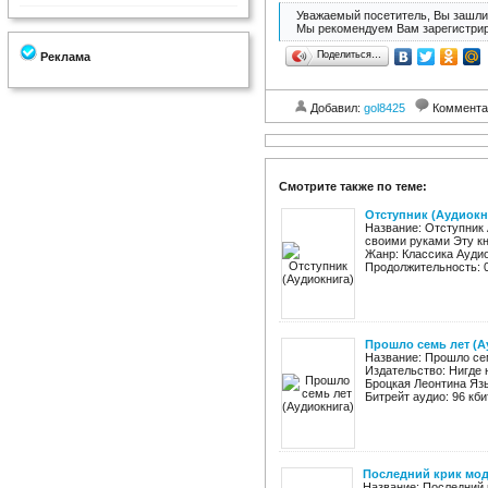
Уважаемый посетитель, Вы зашли 
Мы рекомендуем Вам зарегистрир
Поделиться…
Реклама
Добавил:
gol8425
Коммента
Смотрите также по теме:
Отступник (Аудиокн
Название: Отступник 
своими руками Эту кн
Жанр: Классика Аудио
Продолжительность: 0
Прошло семь лет (А
Название: Прошло се
Издательство: Нигде 
Броцкая Леонтина Язы
Битрейт аудио: 96 кбит
Последний крик мод
Название: Последний 