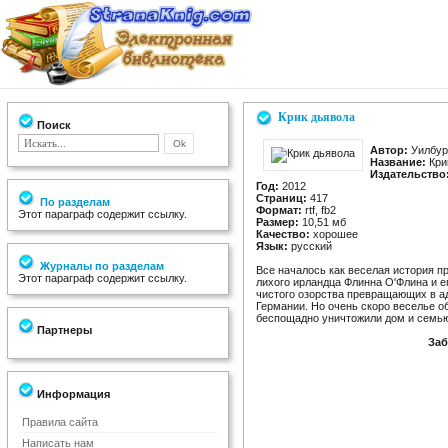
Крик дьявола
Поиск
Автор:
Уилбур
Название:
Кри
Издательство
Год:
2012
Страниц:
417
По разделам
Формат:
rtf, fb2
Этот параграф содержит ссылку.
Размер:
10,51 мб
Качество:
хорошее
Язык:
русский
Журналы по разделам
Все началось как веселая история 
Этот параграф содержит ссылку.
лихого ирландца Флинна О'Флина и е
чистого озорства превращающих в а
Германии. Но очень скоро веселье о
беспощадно уничтожили дом и семью
Партнеры
Заб
Информация
Правила сайта
Написать нам