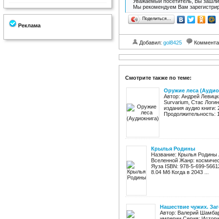
Уважаемый посетитель, Вы зашли 
Мы рекомендуем Вам зарегистрир
Поделиться…
Реклама
Добавил:
gol8425
Коммента
Смотрите также по теме:
Оружие леса (Аудио
Автор: Андрей Левицк
Survarium, Стас Логи
издания аудио книги:
Продолжительность: 11
Крылья Родины
Название: Крылья Родины 
Вселенной Жанр: космичес
Яуза ISBN: 978-5-699-56612
8.04 Мб Когда в 2043 ...
Нашествие чужих. За
Автор: Валерий Шамбар
империи Серия: Истори