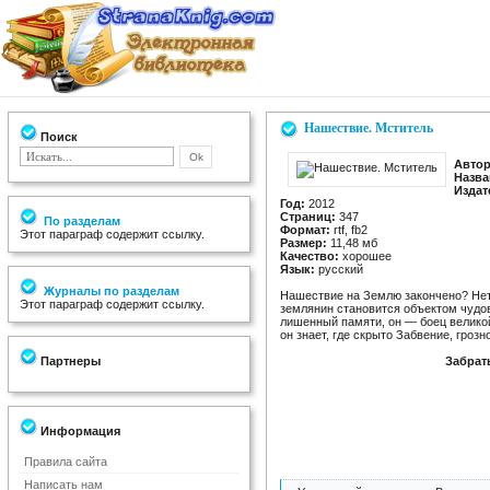
Нашествие. Мститель
Поиск
Автор
Назва
Издат
Год:
2012
Страниц:
347
По разделам
Формат:
rtf, fb2
Этот параграф содержит ссылку.
Размер:
11,48 мб
Качество:
хорошее
Язык:
русский
Журналы по разделам
Нашествие на Землю закончено? Нет!
Этот параграф содержит ссылку.
землянин становится объектом чудо
лишенный памяти, он — боец велико
он знает, где скрыто Забвение, гроз
Партнеры
Забрат
Информация
Правила сайта
Написать нам