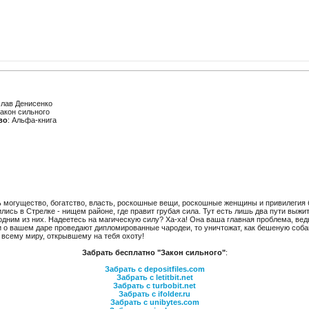
слав Денисенко
Закон сильного
во
: Альфа-книга
сть могущество, богатство, власть, роскошные вещи, роскошные женщины и привилегия
лись в Стрелке - нищем районе, где правит грубая сила. Тут есть лишь два пути выжи
одним из них. Надеетесь на магическую силу? Ха-ха! Она ваша главная проблема, ве
 о вашем даре проведают дипломированные чародеи, то уничтожат, как бешеную собаку
 всему миру, открывшему на тебя охоту!
Забрать бесплатно "Закон сильного"
:
Забрать с depositfiles.com
Забрать с letitbit.net
Забрать с turbobit.net
Забрать с ifolder.ru
Забрать с unibytes.com