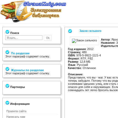
Закон сильного
Поиск
Автор
: Яро
Название
: 
Издательст
Год издания
: 2012
Страниц
: 480
По разделам
ISBN
: 978-5-9922-1121-4
Этот параграф содержит ссылку.
Формат
: RTF, FB2
Размер
: 12,8 МБ
Язык
: Русский
Качество
: Отличное
Журналы по разделам
Этот параграф содержит ссылку.
Описание
:
Представьте, что вы - маг. У вас е
теперь забудьте. Потому что вы роди
хозяевами здешних улиц, или стать 
Партнеры
опасен для себя и окружающих. Если
семнадцать лет легко бросить вызов
Информация
Правила сайта
Написать нам