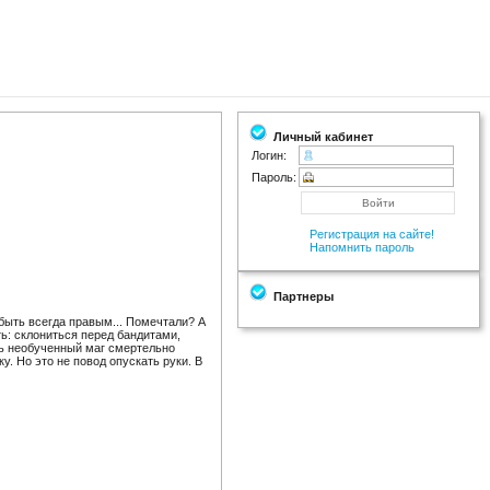
Личный кабинет
Логин:
Пароль:
Регистрация на сайте!
Напомнить пароль
Партнеры
 быть всегда правым... Помечтали? А
ть: склониться перед бандитами,
дь необученный маг смертельно
. Но это не повод опускать руки. В