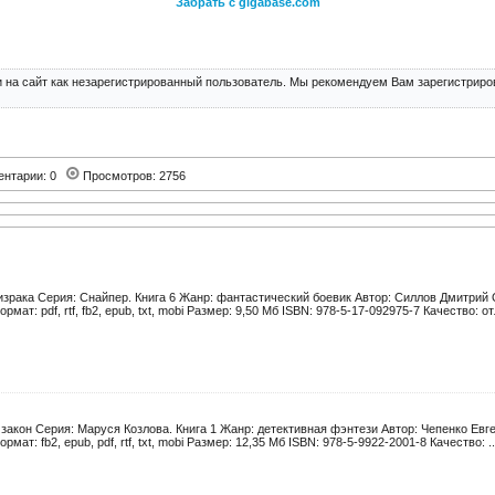
Забрать с gigabase.com
 на сайт как незарегистрированный пользователь. Мы рекомендуем Вам зарегистриров
ентарии: 0
Просмотров: 2756
израка Серия: Снайпер. Книга 6 Жанр: фантастический боевик Автор: Силлов Дмитрий 
рмат: pdf, rtf, fb2, epub, txt, mobi Размер: 9,50 Мб ISBN: 978-5-17-092975-7 Качество: от
закон Серия: Маруся Козлова. Книга 1 Жанр: детективная фэнтези Автор: Чепенко Евг
рмат: fb2, epub, pdf, rtf, txt, mobi Размер: 12,35 Мб ISBN: 978-5-9922-2001-8 Качество: ..