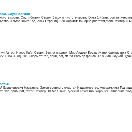
рови. Слуги богини
истоте крови. Слуги богини Серия: Закон о чистоте крови. Книга 1 Жанр: романтическо
тво: Альфа-книга Год: 2014 Страниц: 320 Формат: fb2,epub,pdf,rtf,txt,mobi Размер: 8.66
луч Автор: Иторр Кайл Серия: Земля лишних. Мир Андрея Круза. Жанр: фантастика Ст
22-1384-3 Год: 2013 Формат: fb2, epub, pdf, rtf, txt Размер файла: 12.86 Мб Случай. Удача
астья
й Владленович Название: Закон военного счастья Издательство: Альфа-книга Год изда
: fb2, epub, pdf, rtf/rar Размер: 10 Мб Язык: Русский Качество: хорошее Описание люди,