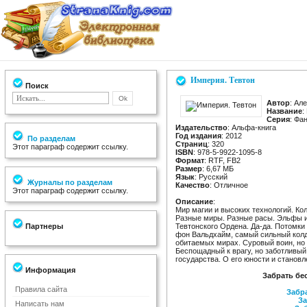
Империя. Тевтон
Поиск
Автор
: Ал
Название
:
Серия
: Фа
Издательство
: Альфа-книга
Год издания
: 2012
По разделам
Страниц
: 320
Этот параграф содержит ссылку.
ISBN
: 978-5-9922-1095-8
Формат
: RTF, FB2
Размер
: 6,67 МБ
Язык
: Русский
Журналы по разделам
Качество
: Отличное
Этот параграф содержит ссылку.
Описание
:
Мир магии и высоких технологий. Ко
Разные миры. Разные расы. Эльфы ид
Партнеры
Тевтонского Ордена. Да-да. Потомки т
фон Вальдхайм, самый сильный колду
обитаемых мирах. Суровый воин, но 
Беспощадный к врагу, но заботливый 
государства. О его юности и становл
Информация
Забрать бе
Правила сайта
Забра
За
Написать нам