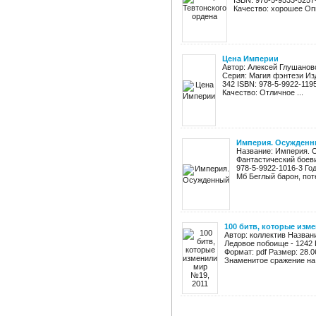
ISBN: 978-5-9533-5257
Качество: хорошее Опи
Цена Империи
Автор: Алексей Глушанов
Серия: Магия фэнтези Изд
342 ISBN: 978-5-9922-119
Качество: Отличное ...
Империя. Осужден
Название: Империя. 
Фантастический боеви
978-5-9922-1016-3 Год:
Мб Беглый барон, поте
100 битв, которые изм
Автор: коллектив Назван
Ледовое побоище - 1242 Г
Формат: pdf Размер: 28.
Знаменитое сражение на 