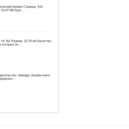
тический боевик Страниц: 416
10.67 Мб Курт ...
tf, fb2 Размер: 10,78 мб Качество:
которых ее ...
здательство: Армада, Альфа-книга
земного ...