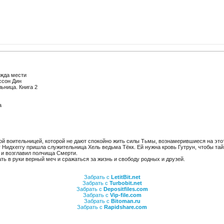
жда мести
сон Дин
ьница. Книга 2
а
й воительницей, которой не дают спокойно жить силы Тьмы, вознамерившиеся на это
у Нидхеггу пришла служительница Хель ведьма Тёкк. Ей нужна кровь Гутрун, чтобы т
 и возглавил полчища Смерти.
ть в руки верный меч и сражаться за жизнь и свободу родных и друзей.
Забрать с
LetitBit.net
Забрать с
Turbobit.net
Забрать с
Depositfiles.com
Забрать с
Vip-file.com
Забрать с
Bitoman.ru
Забрать с
Rapidshare.com