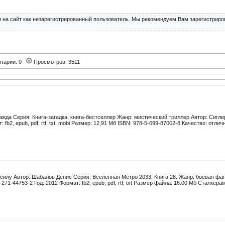
 на сайт как незарегистрированный пользователь. Мы рекомендуем Вам зарегистриров
тарии: 0
Просмотров: 3511
жда Серия: Книга-загадка, книга-бестселлер Жанр: мистический триллер Автор: Сиглер
 fb2, epub, pdf, rtf, txt, mobi Размер: 12,91 Мб ISBN: 978-5-699-87002-8 Качество: отличн
 силу Автор: Шабалов Денис Серия: Вселенная Метро 2033. Книга 28. Жанр: боевая фан
271-44753-2 Год: 2012 Формат: fb2, epub, pdf, rtf, txt Размер файла: 16.00 Мб Сталкерами