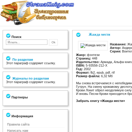
Жажда мести
Поиск
Название:
Жа
Автор:
Андерс
Серия:
Воител
Жанр:
фэнтези
Страниц:
448
По разделам
Издательство:
Армада, Альфа-книг
Этот параграф содержит ссылку.
ISBN:
5-93556-212-X
Год:
2002
Формат:
fb2, epub, pdf, rtf
Размер файла:
6,32 Мб
Журналы по разделам
Этот параграф содержит ссылку.
Мы снова встречаемся с непобедимо
Гутрун. На смену кровавому деспот
Крови Локит обрел неодолимую силу
И вновь Песни Крови приходится бра
Партнеры
Забрать книгу «Жажда мести»
Информация
Правила сайта
Написать нам