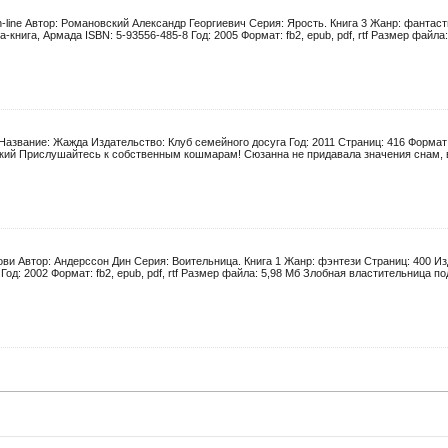
-line Автор: Романовский Александр Георгиевич Серия: Ярость. Книга 3 Жанр: фантас
книга, Армада ISBN: 5-93556-485-8 Год: 2005 Формат: fb2, epub, pdf, rtf Размер файла: 
Название: Жажда Издательство: Клуб семейного досуга Год: 2011 Страниц: 416 Формат: r
кий Прислушайтесь к собственным кошмарам! Сюзанна не придавала значения снам, в 
ови Автор: Андерссон Дин Серия: Воительница. Книга 1 Жанр: фэнтези Страниц: 400 И
Год: 2002 Формат: fb2, epub, pdf, rtf Размер файла: 5,98 Мб Злобная властительница под