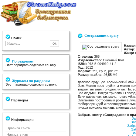
Сострадание к врагу
Поиск
Назван
Автор:
Жанр:
к
Страниц:
368
Издательство:
Снежный Ком
По разделам
ISBN:
978-5-904919-41-2
Этот параграф содержит ссылку.
Год:
2012
Формат:
fb2, epub, pdf, rtf
Размер файла:
26,55 Мб
Журналы по разделам
Далёкое будущее. Космический лайн
Этот параграф содержит ссылку.
бою. Можно просто уйти, а можно при
тигром, не зная, голоден ли он. Но,
нас людьми. Вокруг триллионы звезд
Если разумных так мало, то кто уби
Партнеры
Элегантно построенный роман в луч
фейерверк идей и головокружительн
иногда похожих на наш, а иногда ра
Забрать книгу «Сострадание к вра
За
Информация
За
Забр
Правила сайта
За
За
Написать нам