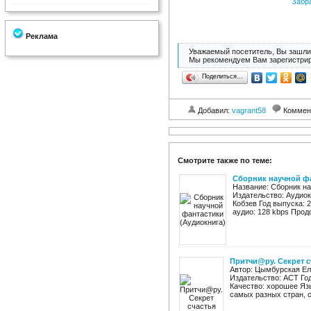
Забр
Реклама
Уважаемый посетитель, Вы зашли 
Мы рекомендуем Вам зарегистрир
Поделиться…
Добавил:
vagrant58
Коммен
Смотрите также по теме:
Сборник научной фа
Название: Сборник на
Издательство: Аудиок
Кобзев Год выпуска: 
аудио: 128 kbps Продо
Притчи@ру. Секрет с
Автор: Цымбурская Ел
Издательство: АСТ Год:
Качество: хорошее Язы
самых разных стран, с