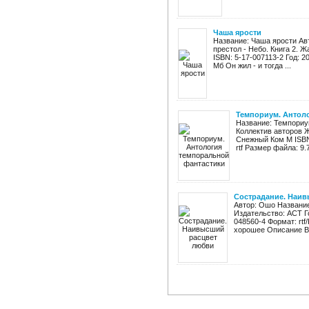
Чаша ярости
Название: Чаша ярости Ав
престол - Небо. Книга 2. 
ISBN: 5-17-007113-2 Год: 20
Мб Он жил - и тогда ...
Темпориум. Антол
Название: Темпориу
Коллектив авторов Ж
Снежный Ком М ISBN:
rtf Размер файла: 9
Сострадание. Наи
Автор: Ошо Названи
Издательство: АСТ Го
048560-4 Формат: rtf
хорошее Описание В 