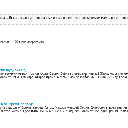
 на сайт как незарегистрированный пользователь. Мы рекомендуем Вам зарегистриров
тарии: 0
Просмотров: 2101
ени (аудиокнига)
во времени Автор: Нортон Андрэ Серия: Война во времени. Книга 1 Жанр: космическая
0 Формат: MP3, 128 kbps, стерео Время: 6:49:52 Размер файла: 376.45 Мб (+3% для восс
щего. Время, вперед!
р из будущего. Время, вперед! Автор: Махров Алексей Серия: Диверсанты времени. Кн
ьство: Эксмо, Яуза ISBN: 978-5-699-52896-7 Год: 2011 Формат: fb2, epub, pdf, rtf Разме