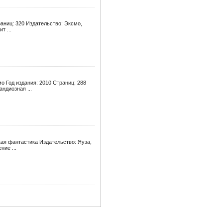
аниц: 320 Издательство: Эксмо,
т ...
 Год издания: 2010 Страниц: 288
ндиозная ...
ая фантастика Издательство: Яуза,
ние ...