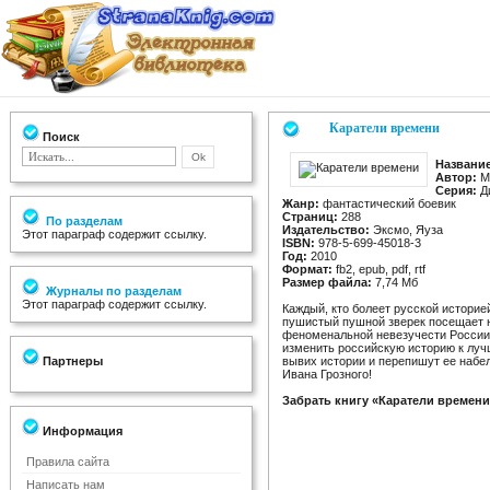
Каратели времени
Поиск
Название
Автор:
М
Серия:
Ди
Жанр:
фантастический боевик
Страниц:
288
По разделам
Издательство:
Эксмо, Яуза
Этот параграф содержит ссылку.
ISBN:
978-5-699-45018-3
Год:
2010
Формат:
fb2, epub, pdf, rtf
Размер файла:
7,74 Мб
Журналы по разделам
Этот параграф содержит ссылку.
Каждый, кто болеет русской историей
пушистый пушной зверек посещает н
феноменальной невезучести России?
изменить российскую историю к луч
Партнеры
вывих истории и перепишут ее набе
Ивана Грозного!
Забрать книгу «Каратели времени
Информация
Правила сайта
Написать нам