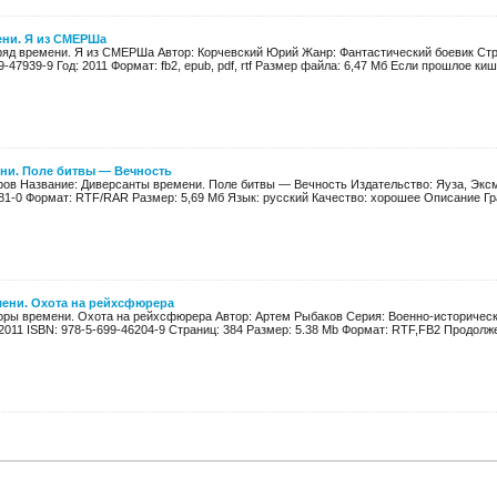
ени. Я из СМЕРШа
ряд времени. Я из СМЕРШа Автор: Корчевский Юрий Жанр: Фантастический боевик Стр
-47939-9 Год: 2011 Формат: fb2, epub, pdf, rtf Размер файла: 6,47 Мб Если прошлое киши
ни. Поле битвы — Вечность
ров Название: Диверсанты времени. Поле битвы — Вечность Издательство: Яуза, Эксмо
81-0 Формат: RTF/RAR Размер: 5,69 Мб Язык: русский Качество: хорошее Описание Гра
ени. Охота на рейхсфюрера
оры времени. Охота на рейхсфюрера Автор: Артем Рыбаков Серия: Военно-историческ
2011 ISBN: 978-5-699-46204-9 Страниц: 384 Размер: 5.38 Mb Формат: RTF,FB2 Продолже