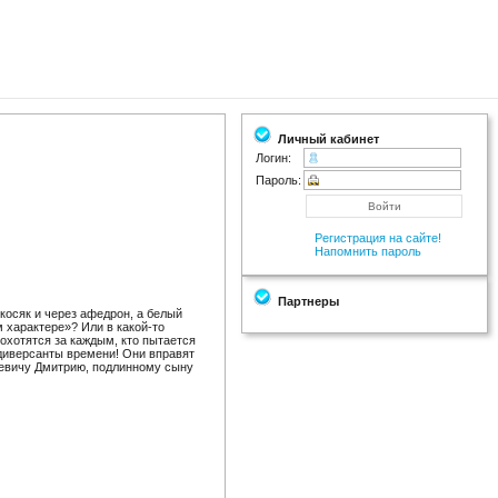
Личный кабинет
Логин:
Пароль:
Регистрация на сайте!
Напомнить пароль
Партнеры
екосяк и через афедрон, а белый
характере»? Или в какой-то
охотятся за каждым, кто пытается
диверсанты времени! Они вправят
аревичу Дмитрию, подлинному сыну