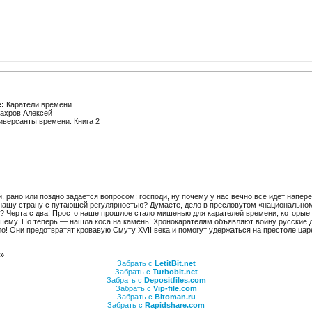
:
Каратели времени
ахров Алексей
версанты времени. Книга 2
, рано или поздно задается вопросом: господи, ну почему у нас вечно все идет напер
ашу страну с путающей регулярностью? Думаете, дело в пресловутом «национальном 
 Черта с два! Просто наше прошлое стало мишенью для карателей времени, которые 
шему. Но теперь — нашла коса на камень! Хронокарателям объявляют войну русские 
ло! Они предотвратят кровавую Смуту XVII века и помогут удержаться на престоле ц
»
Забрать с
LetitBit.net
Забрать с
Turbobit.net
Забрать с
Depositfiles.com
Забрать с
Vip-file.com
Забрать с
Bitoman.ru
Забрать с
Rapidshare.com