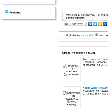
Реклама
Уважаемый посетитель, Вы зашли
своим именем.
Поделиться…
Добавил:
vagrant58
Коммен
Смотрите также по теме:
Торговцы во врем
Название: Торговцы 
skorostnik Год: 201
Контрудар из буду
Название: Контруда
Страниц: 288 Издател