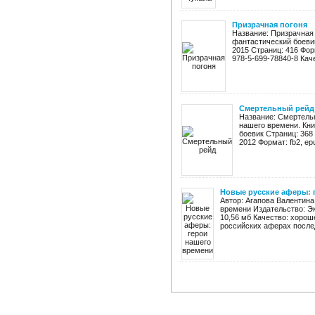
Призрачная погоня
Название: Призрачная 
фантастический боеви
2015 Страниц: 416 Форма
978-5-699-78840-8 Качес
Смертельный рейд
Название: Смертель
нашего времени. Кн
боевик Страниц: 368
2012 Формат: fb2, epu
Новые русские аферы: 
Автор: Агапова Валентина
времени Издательство: Экс
10,56 мб Качество: хорош
российских аферах послед