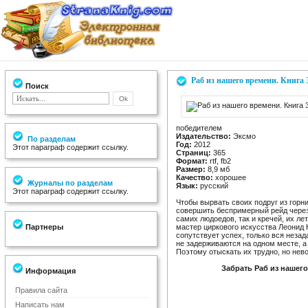
Раб из нашего времени. Книга 
Поиск
победителем
Издательство:
Эксмо
По разделам
Год:
2012
Этот параграф содержит ссылку.
Страниц:
365
Формат:
rtf, fb2
Размер:
8,9 мб
Качество:
хорошее
Журналы по разделам
Язык:
русский
Этот параграф содержит ссылку.
Чтобы вырвать своих подруг из гор
совершить беспримерный рейд через
самих людоедов, так и кречей, их л
Партнеры
мастер циркового искусства Леонид
сопутствует успех, только вся незад
не задерживаются на одном месте, а
Поэтому отыскать их трудно, но нево
Забрать Раб из нашего
Информация
Правила сайта
Написать нам