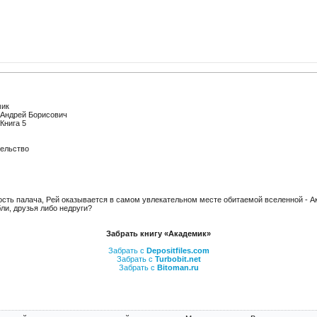
ик
Андрей Борисович
Книга 5
тельство
сть палача, Рей оказывается в самом увлекательном месте обитаемой вселенной - 
ли, друзья либо недруги?
Забрать книгу «Академик»
Забрать с
Depositfiles.com
Забрать с
Turbobit.net
Забрать с
Bitoman.ru