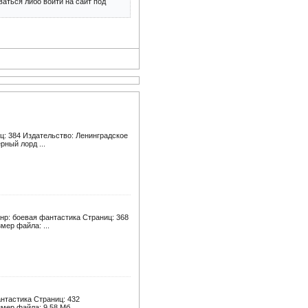
аться либо войти на сайт под
ц: 384 Издательство: Ленинградское
рный лорд ...
нр: боевая фантастика Страниц: 368
мер файла: ...
нтастика Страниц: 432
мер файла: 9.58 Мб ...