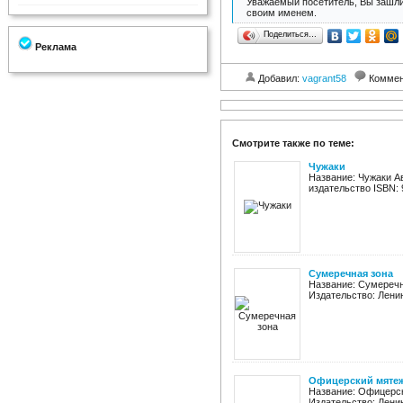
Уважаемый посетитель, Вы зашли
своим именем.
Поделиться…
Реклама
Добавил:
vagrant58
Коммен
Смотрите также по теме:
Чужаки
Название: Чужаки А
издательство ISBN: 9
Сумеречная зона
Название: Сумеречн
Издательство: Ленинг
Офицерский мяте
Название: Офицерск
Издательство: Ленинг