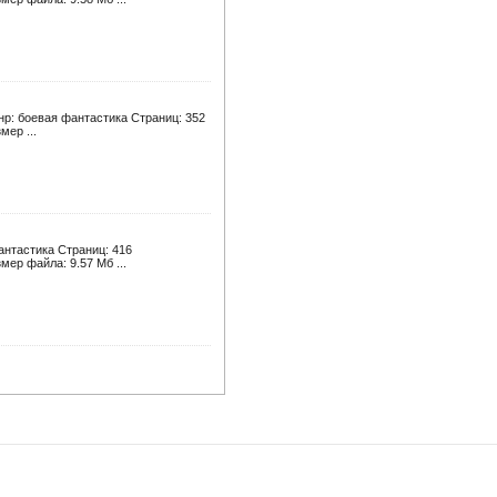
нр: боевая фантастика Страниц: 352
мер ...
антастика Страниц: 416
мер файла: 9.57 Мб ...