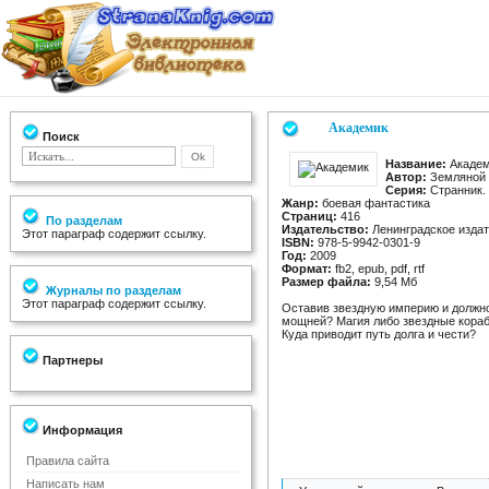
Академик
Поиск
Название:
Академ
Автор:
Земляной 
Серия:
Странник. 
Жанр:
боевая фантастика
Страниц:
416
По разделам
Издательство:
Ленинградское изда
Этот параграф содержит ссылку.
ISBN:
978-5-9942-0301-9
Год:
2009
Формат:
fb2, epub, pdf, rtf
Размер файла:
9,54 Мб
Журналы по разделам
Этот параграф содержит ссылку.
Оставив звездную империю и должно
мощней? Магия либо звездные кораб
Куда приводит путь долга и чести?
Партнеры
Информация
Правила сайта
Написать нам