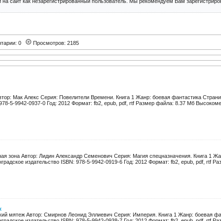
 на сайт как незарегистрированный пользователь. Мы рекомендуем Вам зарегистриров
тарии: 0
Просмотров: 2185
втор: Мак Алекс Серия: Повелители Времени. Книга 1 Жанр: боевая фантастика Страни
78-5-9942-0937-0 Год: 2012 Формат: fb2, epub, pdf, rtf Размер файла: 8.37 Мб Высокоме
ая зона Автор: Лидин Александр Семенович Серия: Магия спецназначения. Книга 1 Жа
радское издательство ISBN: 978-5-9942-0919-6 Год: 2012 Формат: fb2, epub, pdf, rtf Раз
ж
ий мятеж Автор: Смирнов Леонид Эллиевич Серия: Империя. Книга 1 Жанр: боевая фа
радское издательство ISBN: 978-5-9942-0938-7 Год: 2012 Формат: fb2, epub, pdf, rtf Раз