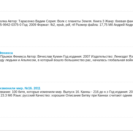
олка Автор: Тарасенко Вадим Серия: Волк с планеты Земля. Книга 3 Жанр: боевая фан
-9942-0375-0 Год: 2009 Формат: fb2, epub, pdf, rtf Размер файла: 17,75 Мб Андрей Кедро
Феникса
 Прыжок Феникса Автор: Вячеслав Кумин Год издания: 2007 Издательство: Лениздат Яз
жду людьми и Альянсом, в который вошло большинство рас, началась глобальная война 
 изменили мир. №16. 2011
звание: 100 битв, которые изменили мир. Выпуск 16. Канны - 216 до н.э Год издания: 20
 23.3 Мб Язык: русский Качество: хорошее Описание Битву при Каннах считают одним и