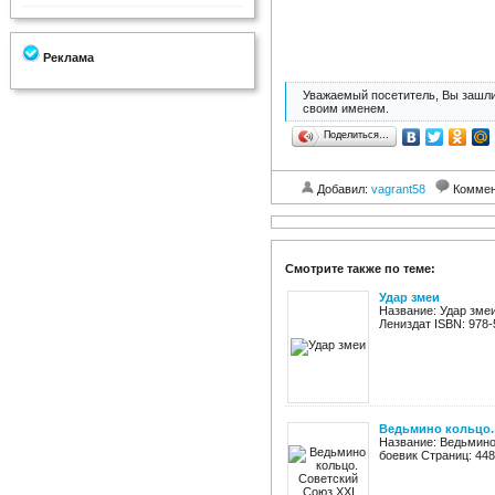
Реклама
Уважаемый посетитель, Вы зашли
своим именем.
Поделиться…
Добавил:
vagrant58
Коммен
Смотрите также по теме:
Удар змеи
Название: Удар змеи
Лениздат ISBN: 978-5
Ведьмино кольцо. 
Название: Ведьмино
боевик Страниц: 448 