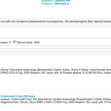
Забрать с
Turbobit.net
Забрать с
Bitoman.ru
 на сайт как незарегистрированный пользователь. Мы рекомендуем Вам зарегистриров
тарии: 0
Просмотров: 2630
 Автор: Прозоров Александр Дмитриевич Серия: Князь. Книга 8 Жанр: героическая фэн
-9942-0315-6 Год: 2009 Формат: fb2, epub, pdf, rtf Размер файла: 8.13 Мб На Русь прише
Советский Союз XXI века
 кольцо. Советский Союз XXI века Автор: Шубин Александр Владленович Серия: Войн
Издательство: Эксмо, Яуза ISBN: 5-699-17139-8 Год: 2006 Формат: fb2, epub, pdf, rtf Ра