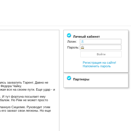
Личный кабинет
Логин:
Пароль:
Регистрация на сайте!
Напомнить пароль
Партнеры
аясь захватить Тарент. Давно не
 Федора Чайку.
жая все на своем пути. Еще удар - и
. И тут фортуна посылает ему
ибалом. Но Рим не может просто
еланную Сицилию. Руководит этим
 его захват свои легионы. Но еще