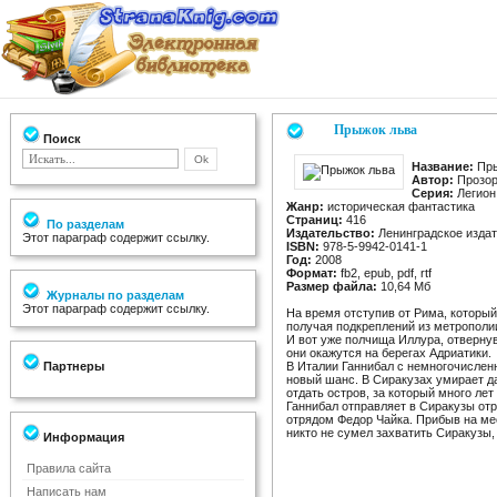
Прыжок льва
Поиск
Название:
Пры
Автор:
Прозор
Серия:
Легион.
Жанр:
историческая фантастика
Страниц:
416
По разделам
Издательство:
Ленинградское изда
Этот параграф содержит ссылку.
ISBN:
978-5-9942-0141-1
Год:
2008
Формат:
fb2, epub, pdf, rtf
Размер файла:
10,64 Мб
Журналы по разделам
Этот параграф содержит ссылку.
На время отступив от Рима, который
получая подкреплений из метрополи
И вот уже полчища Иллура, отвернув
они окажутся на берегах Адриатики.
Партнеры
В Италии Ганнибал с немногочислен
новый шанс. В Сиракузах умирает да
отдать остров, за который много ле
Ганнибал отправляет в Сиракузы от
отрядом Федор Чайка. Прибыв на мес
никто не сумел захватить Сиракузы,
Информация
Правила сайта
Написать нам