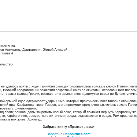
жок льва
ов Александр Дмитриевич, Живой Алексей
 Книга 4
тельство
 не удалось взять с ходу, Ганнибал сконцентрировал свои войска в южной Италии, пыт
и, Великий Карфагенянин заключил секретный союз со скифами, отослав к ним послом
 от самых границ Греции, врываются в земли гетов и движутся вверх по Дунаю, уничто
ной армией едва сдерживает удары Рима, который практически восстановил свои силы
вний враг Карфагена, тиран Гиерон, а его преемник предпочел заключить союз с Ганн
т воевал с финикийцами.
ряд своих воинов, дабы закрепить новый союз, который поможет вернуть Карфагену ж
то, карфагеняне, совместно с жителями города, оказываются в осаде. Рим прислал на
 пока в них живет Архимед.
Забрать книгу «Прыжок льва»
Забрать с
Depositfiles.com