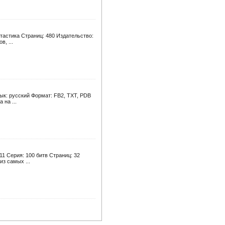
тастика Страниц: 480 Издательство:
в, ...
ык: русский Формат: FB2, TXT, PDB
на ...
11 Серия: 100 битв Страниц: 32
з самых ...