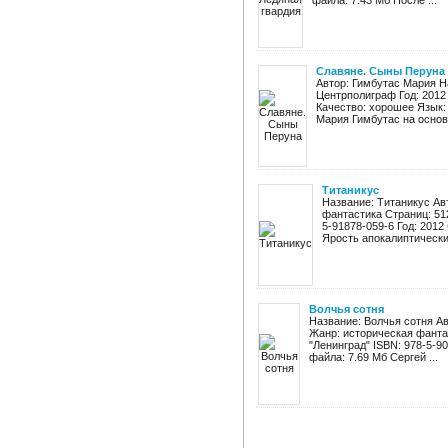
файла: 7.43 Мб После ...
Славяне. Сыны Перуна
Автор: Гимбутас Мария Н
Центрполиграф Год: 2012 
Качество: хорошее Язык:
Мария Гимбутас на основе
Титаникус
Название: Титаникус Ав
фантастика Страниц: 51
5-91878-059-6 Год: 2012 Ф
Ярость апокалиптических
Волчья сотня
Название: Волчья сотня Ав
Жанр: историческая фанта
"Ленинград" ISBN: 978-5-906
файла: 7.69 Мб Сергей ...