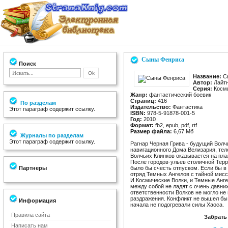
Сыны Фенриса
Поиск
Название:
С
Автор:
Лайтн
Серия:
Косми
Жанр:
фантастический боевик
Страниц:
416
По разделам
Издательство:
Фантастика
Этот параграф содержит ссылку.
ISBN:
978-5-91878-001-5
Год:
2010
Формат:
fb2, epub, pdf, rtf
Размер файла:
6,67 Мб
Журналы по разделам
Этот параграф содержит ссылку.
Рагнар Черная Грива - будущий Волч
навигационного Дома Велизария, тел
Волчьих Клинков оказывается на пл
После городов-ульев столичной Терр
Партнеры
было бы счесть отпуском. Если бы в
отряд Темных Ангелов с тайной мисс
И Космические Волки, и Темные Анге
между собой не ладят с очень давних
ответственности Волков не могло не 
раздражения. Конфликт не вышел бы 
Информация
начала не подогревали силы Хаоса.
Правила сайта
Забрать
Написать нам