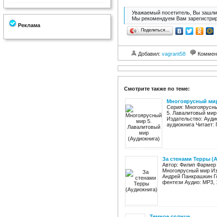
Уважаемый посетитель, Вы зашли 
Мы рекомендуем Вам зарегистрир
Реклама
Поделиться…
Добавил:
vagrant58
Коммен
Смотрите также по теме:
Многоярусный мир
Серия: Многоярусны
5. Лавалитовый мир
Издательство: Ауди
аудиокнига Читает: 
За стенами Терры (
Автор: Филип Фармер 
Многоярусный мир Из
Андрей Панкрашкин Го
фентези Аудио: MP3, 1
Темное солнце