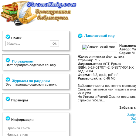
Лавалитовый мир
Поиск
Название
Автор:
Фа
Серия:
Мн
Жанр:
эпическая фантастика
Страниц:
715
По разделам
Издательство:
АСТ, Ермак
Этот параграф содержит ссылку.
ISBN:
5-17-017074-2, 5-9577-0041-X
Год:
2004
Формат:
fb2, epub, pdf, rtf
Размер файла:
6,46 Мб
Журналы по разделам
Этот параграф содержит ссылку.
Заброшенные на постоянно меняющую
Светлая пытаются найти врата в ин
их с ума.
Но Уртона и Рыжий Орк, их невольны
Партнеры
страхом гибели…
Забрать 
Забр
За
Информация
За
Правила сайта
Написать нам