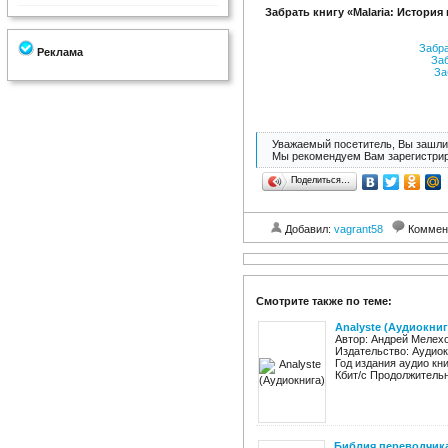
Забрать книгу «Malaria: Истори
Забр
Реклама
За
За
Уважаемый посетитель, Вы зашли 
Мы рекомендуем Вам зарегистрир
Поделиться…
Добавил:
vagrant58
Коммен
Смотрите также по теме:
Analyste (Аудиокниг
Автор: Андрей Мелехо
Издательство: Аудио
Год издания аудио кн
Кбит/с Продолжительно
Библия переводчика