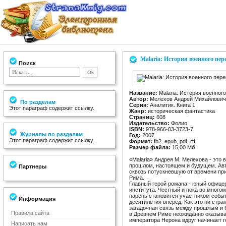
Malaria: История военного пе
Поиск
Название:
Malaria: История военног
Автор:
Мелехов Андрей Михайлович
По разделам
Серия:
Аналитик. Книга 1
Этот параграф содержит ссылку.
Жанр:
историческая фантастика
Страниц:
608
Издательство:
Фолио
ISBN:
978-966-03-3723-7
Журналы по разделам
Год:
2007
Этот параграф содержит ссылку.
Формат:
fb2, epub, pdf, rtf
Размер файла:
15,00 Мб
«Malaria» Андрея М. Мелехова - это
прошлом, настоящем и будущем. Авт
Партнеры
сквозь потускневшую от времени при
Рима.
Главный герой романа - юный офице
института. Честный и пока во мног
парень становится участником собы
Информация
десятилетия вперёд. Как это ни стр
загадочная связь между прошлым и 
Правила сайта
в Древнем Риме неожиданно оказыв
императора Нерона вдруг начинает 
Написать нам