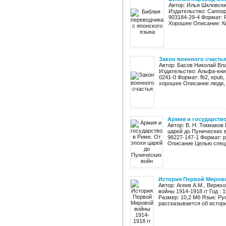
Автор: Илья Шкловски
Издательство: Саппорт
903184-29-4 Формат: 
Хорошее Описание: Кн
Закон военного счасть
Автор: Басов Николай Вл
Издательство: Альфа-книг
0241-0 Формат: fb2, epub, 
хорошее Описание люди, .
Армия и государство
Автор: В. Н. Токмаков
царей до Пунических в
98227-147-1 Формат: p
Описание Целью спецк
История Первой Мирово
Автор: Агеев А.М., Вержх
войны 1914-1918 гг Год : 
Размер: 10,2 Мб Язык: Р
рассказывается об истори