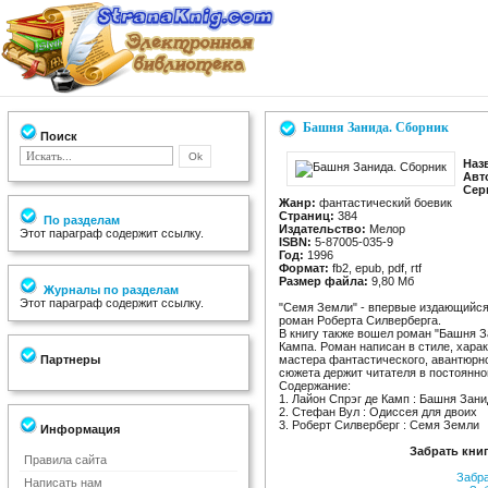
Башня Занида. Сборник
Поиск
Наз
Авт
Сер
Жанр:
фантастический боевик
Страниц:
384
По разделам
Издательство:
Мелор
Этот параграф содержит ссылку.
ISBN:
5-87005-035-9
Год:
1996
Формат:
fb2, epub, pdf, rtf
Размер файла:
9,80 Мб
Журналы по разделам
Этот параграф содержит ссылку.
"Семя Земли" - впервые издающийся
роман Роберта Силверберга.
В книгу также вошел роман "Башня З
Кампа. Роман написан в стиле, харак
Партнеры
мастера фантастического, авантюрно
сюжета держит читателя в постоянн
Содержание:
1. Лайон Спрэг де Камп : Башня Зан
2. Стефан Вул : Одиссея для двоих
3. Роберт Силверберг : Семя Земли
Информация
Забрать кни
Правила сайта
Забр
Написать нам