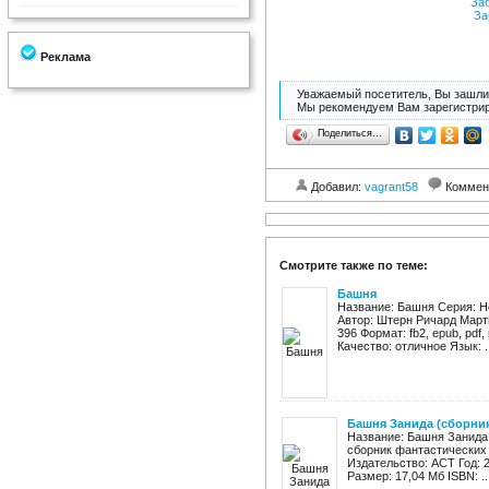
За
За
Реклама
Уважаемый посетитель, Вы зашли 
Мы рекомендуем Вам зарегистрир
Поделиться…
Добавил:
vagrant58
Коммен
Смотрите также по теме:
Башня
Название: Башня Серия: Н
Автор: Штерн Ричард Март
396 Формат: fb2, epub, pdf,
Качество: отличное Язык: ..
Башня Занида (сборни
Название: Башня Занида
сборник фантастических 
Издательство: АСТ Год: 20
Размер: 17,04 Мб ISBN: ..