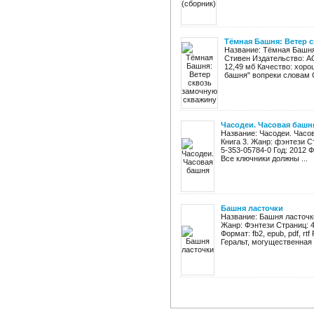
Тёмная Башня: Ветер 
Название: Тёмная Башня
Стивен Издательство: АСТ
12,49 мб Качество: хор
башня" вопреки словам С
Часодеи. Часовая башн
Название: Часодеи. Часо
Книга 3. Жанр: фэнтези С
5-353-05784-0 Год: 2012 Фо
Все ключники должны ...
Башня ласточки
Название: Башня ласточк
Жанр: Фэнтези Страниц: 4
Формат: fb2, epub, pdf, r
Геральт, могущественная .