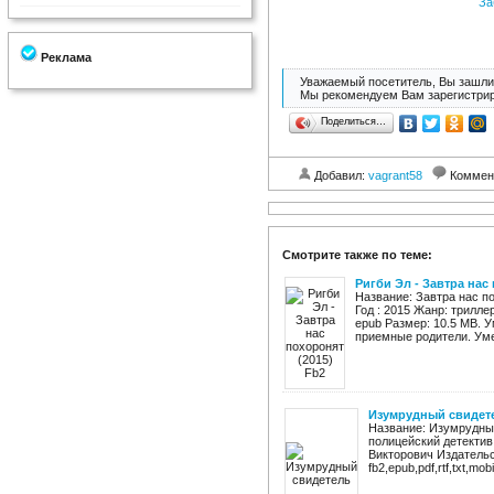
За
Реклама
Уважаемый посетитель, Вы зашли 
Мы рекомендуем Вам зарегистрир
Поделиться…
Добавил:
vagrant58
Коммен
Смотрите также по теме:
Ригби Эл - Завтра нас
Название: Завтра нас п
Год : 2015 Жанр: триллер
epub Размер: 10.5 MB. 
приемные родители. Уме
Изумрудный свидет
Название: Изумрудны
полицейский детектив
Викторович Издательс
fb2,epub,pdf,rtf,txt,mo