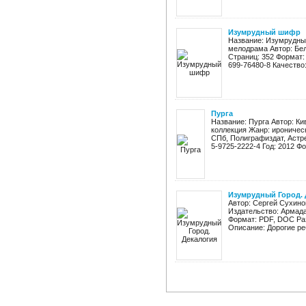
Изумрудный шифр
Название: Изумрудны
мелодрама Автор: Бел
Страниц: 352 Формат: f
699-76480-8 Качество:
Пурга
Название: Пурга Автор: К
коллекция Жанр: ироническ
СПб, Полиграфиздат, Астре
5-9725-2222-4 Год: 2012 Фор
Изумрудный Город. 
Автор: Сергей Сухино
Издательство: Армада
Формат: PDF, DOC Раз
Описание: Дорогие реб