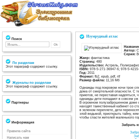
Изумрудный атлас
Поиск
Названи
Автор:
С
Серия:
Bo
Жанр:
фантастика
Страниц:
480
По разделам
Издательство:
Астрель, Полиграфи
Этот параграф содержит ссылку.
ISBN:
978-5-271-36947-6; 978-5-4215
Год:
2011
Формат:
fb2, epub, pdf, rtf
Размер файла:
11,16 Мб
Журналы по разделам
Этот параграф содержит ссылку.
Однажды под покровом ночи трое спя
дома от смертельной опасности. С т
приютов, не переставая надеяться, ч
однажды дети попадают в совсем уж 
Партнеры
В огромном полузаброшенном доме 
находят таинственный кабинет со ст
в зеленом переплете, дети перенося
злой ведьмой, приоткрыть тайну, ке
чтобы спасти жителей маленького го
Информация
Забрать к
Правила сайта
Забр
За
Написать нам