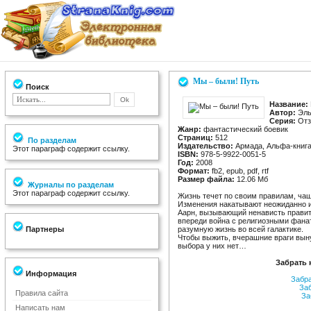
Мы – были! Путь
Поиск
Название:
Автор:
Эль
Серия:
Отзв
Жанр:
фантастический боевик
Страниц:
512
По разделам
Издательство:
Армада, Альфа-книг
Этот параграф содержит ссылку.
ISBN:
978-5-9922-0051-5
Год:
2008
Формат:
fb2, epub, pdf, rtf
Размер файла:
12.06 Мб
Журналы по разделам
Этот параграф содержит ссылку.
Жизнь течет по своим правилам, ча
Изменения накатывают неожиданно и ч
Аарн, вызывающий ненависть правите
впереди война с религиозными фанат
Партнеры
разумную жизнь во всей галактике.
Чтобы выжить, вчерашние враги вын
выбора у них нет…
Забрать 
Информация
Забр
За
Правила сайта
За
Написать нам