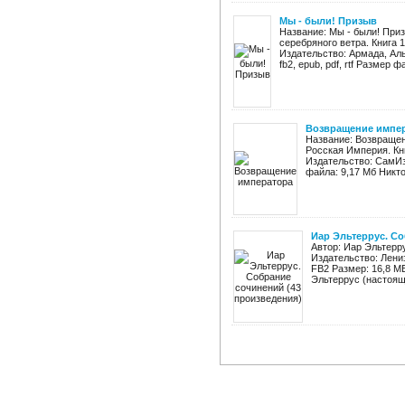
Мы - были! Призыв
Название: Мы - были! При
серебряного ветра. Книга 
Издательство: Армада, Аль
fb2, epub, pdf, rtf Размер фа
Возвращение импе
Название: Возвращен
Росская Империя. Кн
Издательство: СамИзда
файла: 9,17 Мб Никто
Иар Эльтеррус. Со
Автор: Иар Эльтерр
Издательство: Лени
FB2 Размер: 16,8 М
Эльтеррус (настояще