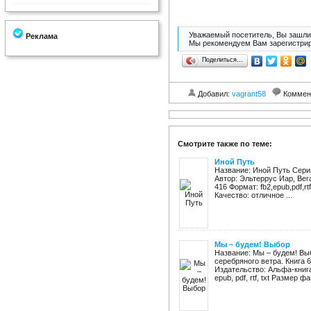
Уважаемый посетитель, Вы зашли 
Реклама
Мы рекомендуем Вам зарегистрир
Поделиться…
Добавил:
vagrant58
Коммен
Смотрите также по теме:
Иной Путь
Название: Иной Путь Серия
Автор: Эльтеррус Иар, Вег
416 Формат: fb2,epub,pdf,rt
Качество: отличное ...
Мы – будем! Выбор
Название: Мы – будем! Вы
серебряного ветра. Книга 
Издательство: Альфа-книга
epub, pdf, rtf, txt Размер фа