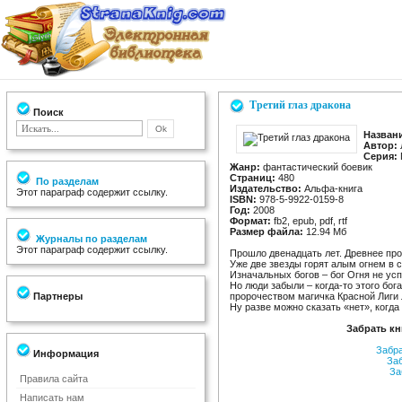
Третий глаз дракона
Поиск
Назван
Автор:
Серия:
Жанр:
фантастический боевик
Страниц:
480
По разделам
Издательство:
Альфа-книга
Этот параграф содержит ссылку.
ISBN:
978-5-9922-0159-8
Год:
2008
Формат:
fb2, epub, pdf, rtf
Размер файла:
12.94 Мб
Журналы по разделам
Этот параграф содержит ссылку.
Прошло двенадцать лет. Древнее пр
Уже две звезды горят алым огнем в с
Изначальных богов – бог Огня не усп
Но люди забыли – когда-то этого бог
Партнеры
пророчеством магичка Красной Лиги 
Ну разве можно сказать «нет», когда 
Забрать кн
Забр
Информация
За
За
Правила сайта
Написать нам