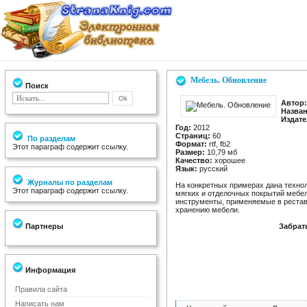
Мебель. Обновление
Поиск
Автор:
Назван
Издате
Год:
2012
Страниц:
60
По разделам
Формат:
rtf, fb2
Этот параграф содержит ссылку.
Размер:
10,79 мб
Качество:
хорошее
Язык:
русский
Журналы по разделам
На конкретных примерах дана техно
Этот параграф содержит ссылку.
мягких и отделочных покрытий мебел
инструменты, применяемые в рестав
хранению мебели.
Партнеры
Забрат
Информация
Правила сайта
Написать нам