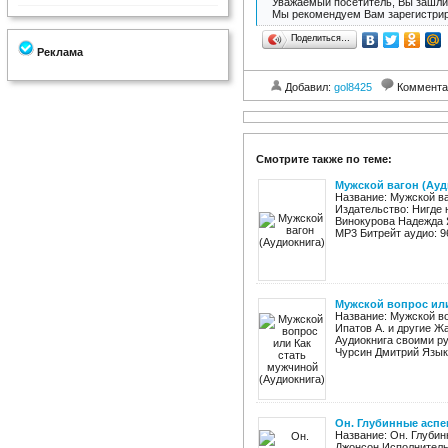
Уважаемый посетитель, Вы зашли 
Мы рекомендуем Вам зарегистрир
Поделиться…
Реклама
Добавил:
gol8425
Коммента
Смотрите также по теме:
Мужской вагон (Ауд
Название: Мужской в
Издательство: Нигде 
Винокурова Надежда Я
MP3 Битрейт аудио: 96
Мужской вопрос или
Название: Мужской во
Ипатов А. и другие Ж
Аудиокнига своими ру
Чурсин Дмитрий Язык:
Он. Глубинные аспе
Название: Он. Глубин
Джонсон Исполнитель: