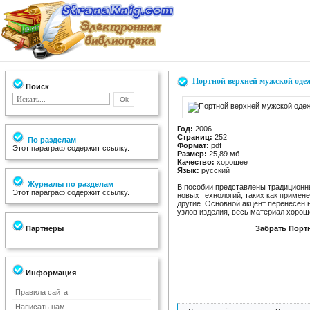
Портной верхней мужской од
Поиск
Год:
2006
Страниц:
252
По разделам
Формат:
pdf
Этот параграф содержит ссылку.
Размер:
25,89 мб
Качество:
хорошее
Язык:
русский
Журналы по разделам
В пособии представлены традиционн
Этот параграф содержит ссылку.
новых технологий, таких как примен
другие. Основной акцент перенесен 
узлов изделия, весь материал хоро
Партнеры
Забрать Порт
Информация
Правила сайта
Написать нам