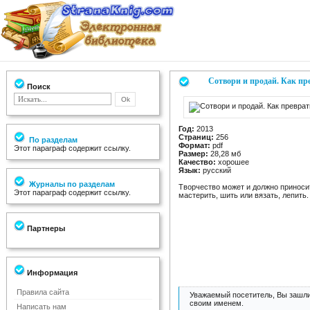
Сотвори и продай. Как пре
Поиск
Год:
2013
Страниц:
256
По разделам
Формат:
pdf
Этот параграф содержит ссылку.
Размер:
28,28 мб
Качество:
хорошее
Язык:
русский
Журналы по разделам
Творчество может и должно приносит
Этот параграф содержит ссылку.
мастерить, шить или вязать, лепить.
Партнеры
Информация
Правила сайта
Уважаемый посетитель, Вы зашли
своим именем.
Написать нам