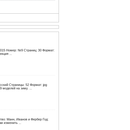
2015 Номер: №9 Страниц: 30 Формат:
кция ...
сский Страницы: 52 Формат: jpg
 моделей на зиму. ...
тво: Манн, Иванов и Фербер Год:
м изменить ...