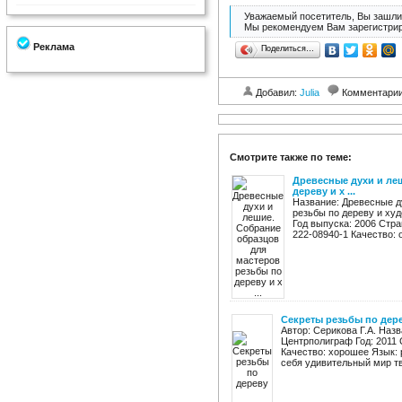
Уважаемый посетитель, Вы зашли 
Мы рекомендуем Вам зарегистрир
Реклама
Поделиться…
Добавил:
Julia
Комментари
Смотрите также по теме:
Древесные духи и ле
дереву и х ...
Название: Древесные д
резьбы по дереву и худ
Год выпуска: 2006 Стран
222-08940-1 Качество: о
Секреты резьбы по дер
Автор: Серикова Г.А. Наз
Центрполиграф Год: 2011 С
Качество: хорошее Язык: 
себя удивительный мир тво