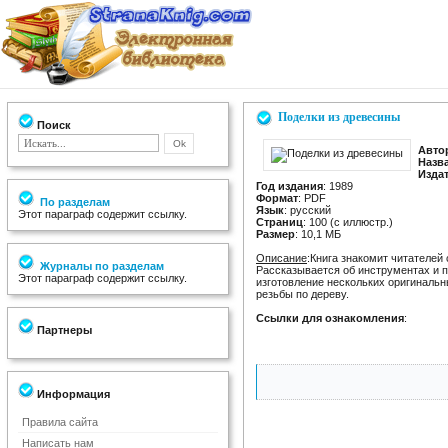
Поделки из древесины
Поиск
Авто
Назв
Изда
Год издания
: 1989
Формат
: PDF
По разделам
Язык
: русский
Этот параграф содержит ссылку.
Cтраниц
: 100 (с иллюстр.)
Размер
: 10,1 МБ
Описание
:Книга знакомит читателей
Журналы по разделам
Рассказывается об инструментах и 
Этот параграф содержит ссылку.
изготовление нескольких оригиналь
резьбы по дереву.
Ссылки для ознакомления
:
Партнеры
Информация
Правила сайта
Написать нам