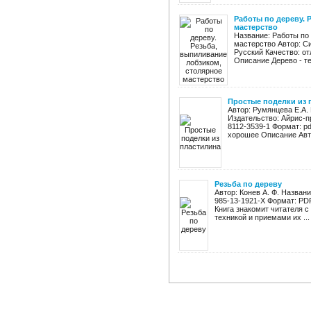
Работы по дереву. 
мастерство
Название: Работы по
мастерство Автор: Си
Русский Качество: от
Описание Дерево - те
Простые поделки из 
Автор: Румянцева Е.А.
Издательство: Айрис-пр
8112-3539-1 Формат: pd
хорошее Описание Авто
Резьба по дереву
Автор: Конев А. Ф. Названи
985-13-1921-Х Формат: PD
Книга знакомит читателя с
техникой и приемами их ...