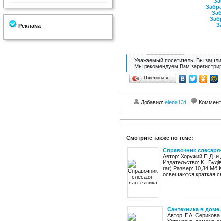
За
Забра
Заб
Заб
З
Реклама
Уважаемый посетитель, Вы зашли 
Мы рекомендуем Вам зарегистрир
Поделиться…
Добавил:
elena134
Коммент
Смотрите также по теме:
Справочник слесаря
Автор: Хоружий П.Д. и
Издательство: К.: Буді
rar) Размер: 10,34 Мб
освещаются краткая св
Сантехника в доме.
Автор: Г.А. Сериков