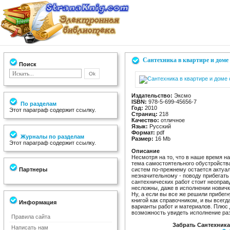
Сантехника в квартире и доме
Поиск
Издательство:
Эксмо
ISBN:
978-5-699-45656-7
По разделам
Год:
2010
Этот параграф содержит ссылку.
Страниц:
218
Качество:
отличное
Язык:
Русский
Формат:
pdf
Журналы по разделам
Размер:
16 Мb
Этот параграф содержит ссылку.
Описание
Несмотря на то, что в наше время н
тема самостоятельного обустройств
Партнеры
систем по-прежнему остается актуал
незначительному - поводу прибегать
сантехнических работ стоит неоправд
несложны, даже в исполнении новичк
Ну, а если вы все же решили прибегн
книгой как справочником, и вы всег
Информация
варианты работ и материалов. Плюс
возможность увидеть исполнение ра
Правила сайта
Забрать Сантехника
Написать нам