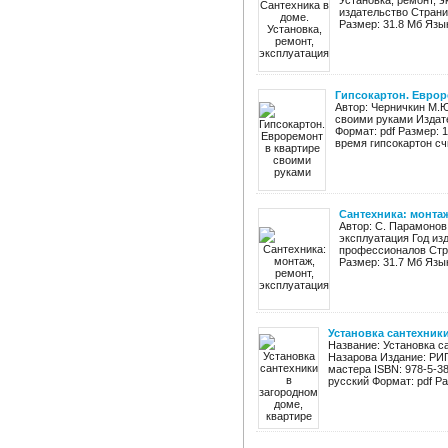
Установка, ремонт, 
издательство Страни
Размер: 31.8 Мб Язык
Гипсокартон. Еврор
Автор: Черничкин М.Ю
своими руками Издате
Формат: pdf Размер: 
время гипсокартон сч
Сантехника: монтаж
Автор: С. Парамонов
эксплуатация Год из
профессионалов Стра
Размер: 31.7 Мб Язык
Установка сантехник
Название: Установка са
Назарова Издание: РИП
мастера ISBN: 978-5-38
русский Формат: pdf Раз