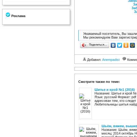
Забра
За
Заб
З
Реклама
Уважаемый посетитель, Вы зашли 
Мы рекомендуем Вам зарегистрир
Поделиться…
Добавил:
Anempadist
Комме
Смотрите также по теме:
Шитье и крой №1 (2016)
Название: Шитье и крой №1
Язык: русский Формат: pd
адресован тем, кто следит
Любительницы шитья найдут
Шьём, вяжем, вышив
Название: Шьём, вяже
месяц: 2014 октябрь Н