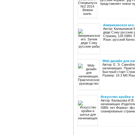
русский Формат: jpg 
представляет новое пр
Американское иго.
Автор: Калашников 
дяде Сэму русские р
Страниц: 128 ISBN: 
Язык: русский Качес
Web-дизайн для на
Автор: Е. Э. Самойл
начинающих. Практич
Быстрый старт Стран
Размер: 19.3 Мб Язы
Искусство кройки и
Автор: Балашова И.В.
начинающих Издательс
ISBN: нет Формат: djv
сканированые страниц