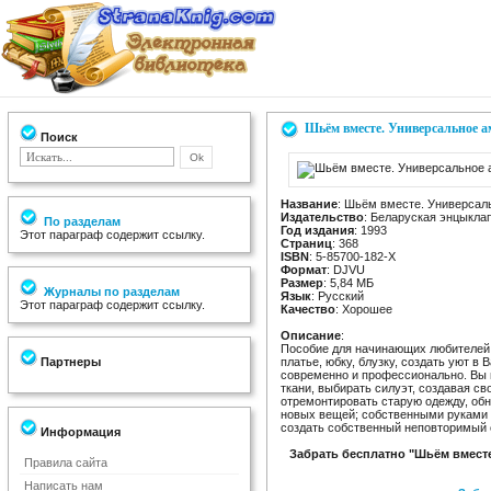
Шьём вместе. Универсальное а
Поиск
Название
: Шьём вместе. Универсал
Издательство
: Беларуская энцыкла
По разделам
Год издания
: 1993
Этот параграф содержит ссылку.
Страниц
: 368
ISBN
: 5-85700-182-Х
Формат
: DJVU
Размер
: 5,84 МБ
Журналы по разделам
Язык
: Русский
Этот параграф содержит ссылку.
Качество
: Хорошее
Описание
:
Пособие для начинающих любителей 
Партнеры
платье, юбку, блузку, создать уют в
современно и профессионально. Вы н
ткани, выбирать силуэт, создавая с
отремонтировать старую одежду, обно
новых вещей; собственными руками 
создать собственный неповторимый 
Информация
Забрать бесплатно "Шьём вмест
Правила сайта
Написать нам