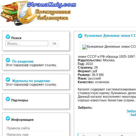
Бумажные Денежные знаки ССС
Поиск
знаки СССР и РФ образца 1925-1997 
Издательство:
Москва
По разделам
Год:
2010
Этот параграф содержит ссылку.
Страниц:
28
Формат:
pdf
Размер:
36.9 Мб
Язык:
русский
Журналы по разделам
Качество:
отличное
Этот параграф содержит ссылку.
Каталог содержит систематизирован
стоимостную оценку бумажных денеж
Данный каталог восполняет некотор
Партнеры
хорошо известных бонистам (серии,
Забрать:
Забра
Заб
Информация
Правила сайта
Написать нам