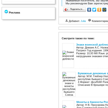
Уважаемый посетитель, Вы зашли 
Мы рекомендуем Вам зарегистрир
Поделиться…
Реклама
Добавил:
Julia
Комментари
Смотрите также по теме:
Знаки воинской добле
Автор: Доманк А.С. Назва
Патриот Год издания: 199
Размер: 10,93 Мб Язык: 
нагрудными знаками отме
Бумажные денежные з
Автор: М.М. Глейзер На
республик бывшего Союз
4 Формат: djvu/RAR Раз
Описание В брошюре по
Монеты и банкноты Ро
Автор: Н В. Прохорова Н
Дом Славянской книги Год