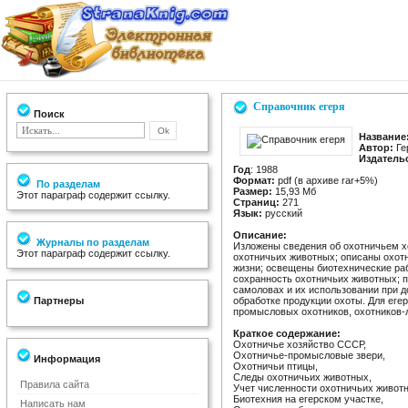
Справочник егеря
Поиск
Название
Автор:
Ге
Издатель
Год
: 1988
Формат:
pdf (в архиве rar+5%)
По разделам
Размер:
15,93 Мб
Этот параграф содержит ссылку.
Страниц:
271
Язык:
русский
Описание:
Журналы по разделам
Изложены сведения об охотничьем х
Этот параграф содержит ссылку.
охотничьих животных; описаны охотн
жизни; освещены биотехнические ра
сохранность охотничьих животных; п
самоловах и их использовании при д
Партнеры
обработке продукции охоты. Для егер
промысловых охотников, охотников-
Краткое содержание:
Охотничье хозяйство СССР,
Охотничье-промысловые звери,
Информация
Охотничьи птицы,
Следы охотничьих животных,
Правила сайта
Учет численности охотничьих живот
Биотехния на егерском участке,
Написать нам