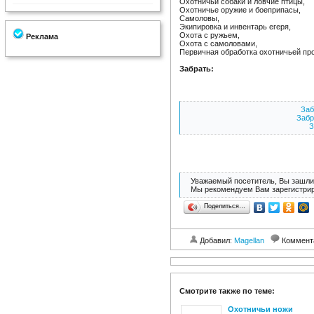
Охотничьи собаки и ловчие птицы,
Охотничье оружие и боеприпасы,
Самоловы,
Экипировка и инвентарь егеря,
Охота с ружьем,
Реклама
Охота с самоловами,
Первичная обработка охотничьей пр
Забрать:
Заб
Забр
З
Уважаемый посетитель, Вы зашли 
Мы рекомендуем Вам зарегистрир
Поделиться…
Добавил:
Magellan
Коммент
Смотрите также по теме:
Охотничьи ножи