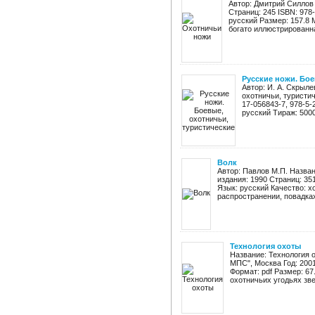
Автор: Дмитрий Силлов 
Страниц: 245 ISBN: 978-
русский Размер: 157.8 
богато иллюстрированна
Русские ножи. Бое
Автор: И. А. Скрыл
охотничьи, туристич
17-056843-7, 978-5-
русский Тираж: 5000 
Волк
Автор: Павлов М.П. Назван
издания: 1990 Страниц: 35
Язык: русский Качество: х
распространении, повадках 
Технология охоты
Название: Технология 
МПС", Москва Год: 2001
Формат: pdf Размер: 6
охотничьих угодьях звер