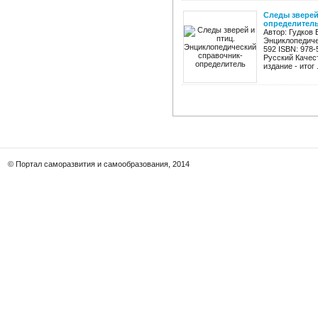
Следы зверей
определител
Автор: Гудков 
Энциклопедиче
592 ISBN: 978
Русский Качес
издание - итог .
© Портал саморазвития и самообразования, 2014