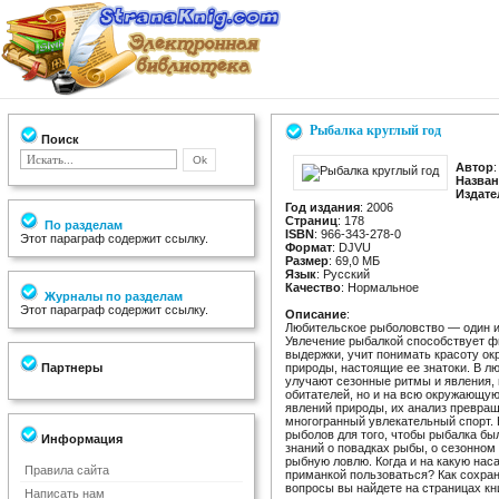
Рыбалка круглый год
Поиск
Автор
Назван
Издате
Год издания
: 2006
Страниц
: 178
По разделам
ISBN
: 966-343-278-0
Этот параграф содержит ссылку.
Формат
: DJVU
Размер
: 69,0 МБ
Язык
: Русский
Качество
: Нормальное
Журналы по разделам
Этот параграф содержит ссылку.
Описание
:
Любительское рыболовство — один и
Увлечение рыбалкой способствует ф
выдержки, учит понимать красоту о
Партнеры
природы, настоящие ее знатоки. В л
улучают сезонные ритмы и явления,
обитателей, но и на всю окружающую
явлений природы, их анализ превра
многогранный увлекательный спорт.
рыболов для того, чтобы рыбалка бы
Информация
знаний о повадках рыбы, о сезонном
рыбную ловлю. Когда и на какую наса
Правила сайта
приманкой пользоваться? Как сохран
вопросы вы найдете на страницах кн
Написать нам