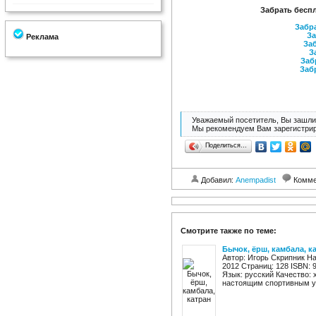
Забрать бесп
Забра
За
Реклама
Заб
З
Заб
Заб
Уважаемый посетитель, Вы зашли 
Мы рекомендуем Вам зарегистрир
Поделиться…
Добавил:
Anempadist
Комме
Смотрите также по теме:
Бычок, ёрш, камбала, к
Автор: Игорь Скрипник На
2012 Страниц: 128 ISBN: 
Язык: русский Качество:
настоящим спортивным ув