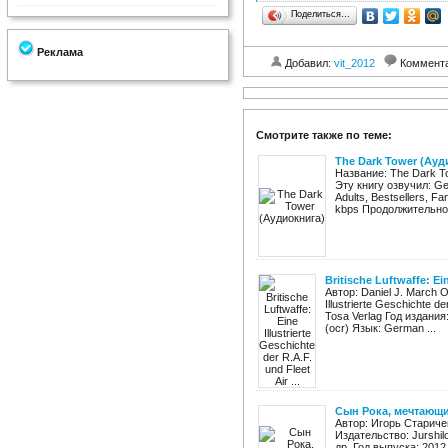
Поделиться…
Реклама
Добавил:
vit_2012
Коммент
Смотрите также по теме:
The Dark Tower (Ауд
Название: The Dark To
Эту книгу озвучил: Ge
Adults, Bestsellers, F
kbps Продолжительност
Britische Luftwaffe: Ein
Автор: Daniel J. March О
Illustrierte Geschichte 
Tosa Verlag Год издания
(ocr) Язык: German ...
Сын Рока, мечтающи
Автор: Игорь Стариче
Издательство: Jurshi
др. Год выпуска: 201