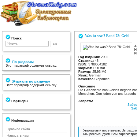
Was ist was? Band 78: Geld
Поиск
А
Н
И
Год издания:
2002
Страниц:
48
По разделам
ISBN:
3788604182
Этот параграф содержит ссылку.
Формат:
PDF/rar
Размер:
25.93 Мб
Язык:
German
Качество:
хорошее
Журналы по разделам
Этот параграф содержит ссылку.
Описание
Die Geschichte von Geldes begann von
Menschen. Den jeden von uns braucht 
Партнеры
Забрать:
Забра
Заб
Информация
Правила сайта
Уважаемый посетитель, Вы зашли 
Мы рекомендуем Вам зарегистрир
Написать нам