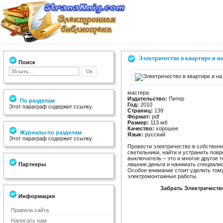
Электричество в квартире и на
Поиск
мастера
Издательство:
Питер
По разделам
Год:
2010
Этот параграф содержит ссылку.
Страниц:
139
Формат:
pdf
Размер:
113 мб
Качество:
хорошее
Журналы по разделам
Язык:
русский
Этот параграф содержит ссылку.
Провести электричество в собственн
светильники, найти и устранить пов
выключатель – это и многое другое 
Партнеры
лишние деньги и нанимать специали
Особое внимание стоит уделить тому
электромонтажные работы.
Забрать Электричество
Информация
Правила сайта
Написать нам