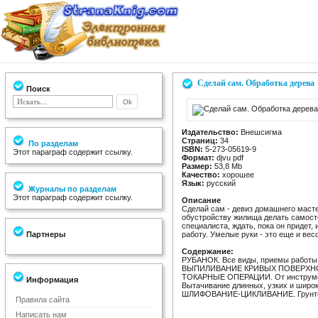
Сделай сам. Обработка дерева
Поиск
Издательство:
Внешсигма
Страниц:
34
По разделам
ISBN:
5-273-05619-9
Этот параграф содержит ссылку.
Формат:
djvu pdf
Размер:
53,8 Mb
Качество:
хорошее
Язык:
русский
Журналы по разделам
Этот параграф содержит ссылку.
Описание
Сделай сам - девиз домашнего масте
обустройству жилища делать самосто
специалиста, ждать, пока он придет,
Партнеры
работу. Умелые руки - это еще и ве
Содержание:
РУБАНОК. Все виды, приемы работы,
ВЫПИЛИВАНИЕ КРИВЫХ ПОВЕРХНОСТ
ТОКАРНЫЕ ОПЕРАЦИИ. От инструмент
Информация
Вытачивание длинных, узких и широк
ШЛИФОВАНИЕ-ЦИКЛИВАНИЕ. Грунтовка
Правила сайта
Написать нам