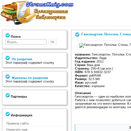
Гипсокартон. Потолки. Стены
Поиск
название:
Гипсокартон. Потолки. Ст
Издательство:
Лада
По разделам
Год издания:
2012
Этот параграф содержит ссылку.
Серия:
Ваш дом
Страниц:
256+8 (цв.илл.)
ISBN:
978-5-94832-3237
Формат:
pdf/RAR
Журналы по разделам
Размер:
32.5 Мб
Этот параграф содержит ссылку.
Язык:
русский
Качество:
хорошее
Описание
Партнеры
Гипсокартон — один из наиболее по
Работа с ним позволяет добиться с
затрачивая на это много времени. В
даются рекомендации по монтажу эл
Информация
Правила сайта
З
Написать нам