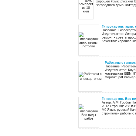
хорошее Язык: русский К
загородного дома, коттедж
Гипсокартон: арки, 
Название: Гипсокарто
Издательство: Литера
ремонт - советы проф
Качество: хорошее Фор
Работаем с гипсо
Название: Работаем 
Издательство: Клуб
мастерская ISBN: 9
Формат: pdf Размер:
Гипсокартон. Все в
Автор: А.М. Горбов На
2012 Страниц: 288 IS
Мб Язык: русский Ка
строителей работы с г