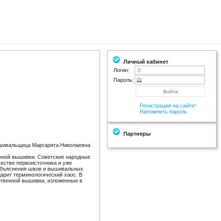
Личный кабинет
Логин:
Пароль:
Регистрация на сайте!
Напомнить пароль
Партнеры
вышивальщица Маргарита Николаевна
енной вышивки. Советские народные
честве первоисточника и уже
 объяснения швов и вышивальных
царит терминологический хаос. В
ственной вышивки, изложенные в