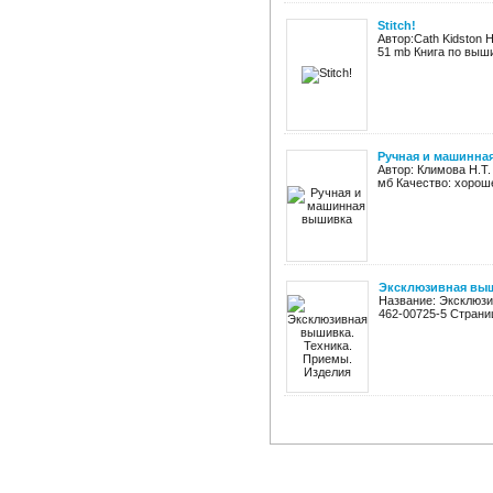
Stitch!
Автор:Cath Kidston Н
51 mb Книга по выши
Ручная и машинна
Автор: Климова Н.Т.
мб Качество: хорош
Эксклюзивная выш
Название: Эксклюзи
462-00725-5 Страни