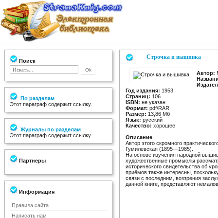
Строчка и вышивка
Поиск
Автор:
М
Названи
Издател
Год издания:
1953
Страниц:
106
По разделам
ISBN:
не указан
Этот параграф содержит ссылку.
Формат:
pdf/RAR
Размер:
13,86 Мб
Язык:
русский
Качество:
хорошее
Журналы по разделам
Этот параграф содержит ссылку.
Описание
Автор этого скромного практическо
Гумилевская (1895—1985).
На основе изучения народной вышив
Партнеры
художественные промыслы рассматри
исторического свидетельства об ур
приёмов также интересны, поскольку
связи с последним, воззрения засл
данной книге, представляют немало
Информация
Правила сайта
Написать нам