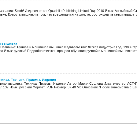
азвание: Stitch! Издательство: Quadrille Publishing Limited Год: 2010 Язык: Английский
вке. Красота вышивки в том, что все делается на холсте, состоящей из сетки квадратов
я вышивка
 Название: Ручная и машинная вышивка Издательство: Лёгкая индустрия Год: 1980 Стра
ее Язык: русский Подробно изложен процесс обучения ручной и машинной вышивке от 
ивка. Техника. Приемы. Изделия
вная вышивка. Техника. Приемы. Изделия Автор: Мария Суслова Издательство: АСТ-Пр
ц: 137 Язык: русский Формат: PDF Размер: 37.40 Mb Описание "После знакомства с Евг