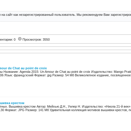
 на сайт как незарегистрированный пользователь. Мы рекомендуем Вам зарегистриров
ентарии: 0
Просмотров: 3550
our de Chat au point de croix
ы Название: Agenda 2015: Un Amour de Chat au point de croix Издательство: Mango Prati
106 Язык: французский Формат: jpg Размер: 54 Мб Великолепное издание, посвященное 
шивка крестом
ных. Вышивка крестом Автор: Мейхью Д.Н., Уилер Н. Издательство: «Ниола 21-й век» Г
130 Формат: JPG Размер: 141 Мб Удивительная коллекция мотивов вышивки крестов, п