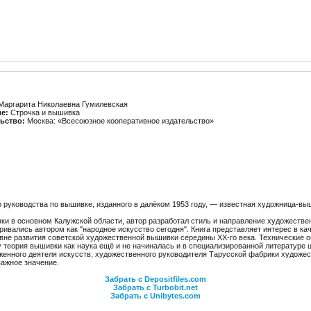
аргарита Николаевна Гумилевская
е:
Строчка и вышивка
ьство:
Москва: «Всесоюзное кооперативное издательство»
го руководства по вышивке, изданного в далёком 1953 году, — известная художница-
ки в основном Калужской области, автор разработал стиль и направление художеств
вались автором как "народное искусство сегодня". Книга представляет интерес в ка
овне развития советской художественной вышивки середины XX-го века. Технические
 теория вышивки как наука ещё и не начиналась и в специализированной литературе 
уженного деятеля искусств, художественного руководителя Тарусской фабрики художе
важное значение.
Забрать с Depositfiles.com
Забрать с Turbobit.net
Забрать с Unibytes.com