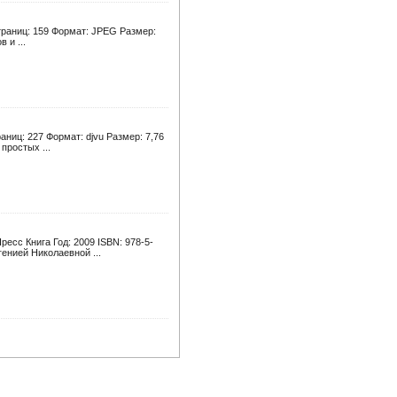
 Страниц: 159 Формат: JPEG Размер:
 и ...
ниц: 227 Формат: djvu Размер: 7,76
простых ...
есс Книга Год: 2009 ISBN: 978-5-
енией Николаевной ...