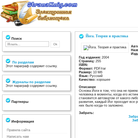
Йога. Теория и практика
Поиск
Авт
Наз
Изд
Год издания:
2004
Страниц:
255
По разделам
ISBN:
Этот параграф содержит ссылку.
Формат:
PDF/rar
Размер:
10 Мб
Язык:
Русский
Качество:
хорошее
Журналы по разделам
Этот параграф содержит ссылку.
Описание
Основа Йоги в том, что она не прие
человека в моменты, когда его истин
становится автоматом от какого-либо
Партнеры
развития, каждый Йог проходит все р
них было когда-то заложено.
Забрать:
Забра
Заб
Информация
Правила сайта
Написать нам