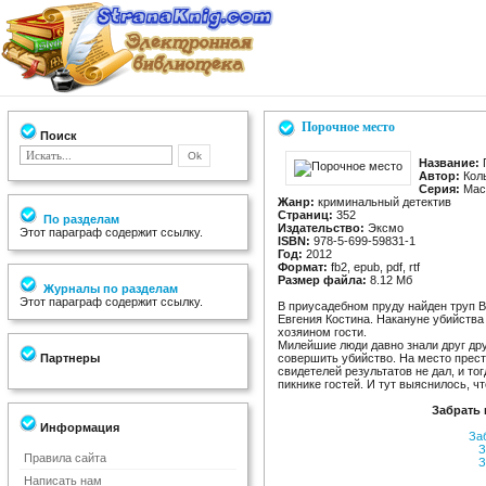
Порочное место
Поиск
Название:
Автор:
Колы
Серия:
Маст
Жанр:
криминальный детектив
Страниц:
352
По разделам
Издательство:
Эксмо
Этот параграф содержит ссылку.
ISBN:
978-5-699-59831-1
Год:
2012
Формат:
fb2, epub, pdf, rtf
Размер файла:
8.12 Мб
Журналы по разделам
Этот параграф содержит ссылку.
В приусадебном пруду найден труп 
Евгения Костина. Накануне убийства
хозяином гости.
Милейшие люди давно знали друг друга
Партнеры
совершить убийство. На место прес
свидетелей результатов не дал, и т
пикнике гостей. И тут выяснилось, 
Забрать 
Информация
За
З
Правила сайта
З
Написать нам